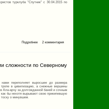
ристов турклуба "Спутник" с 30.04.2015 по
Подробнее
2 комментария
о Отчет о горном
походе 1кс по Южному
Уралу (Таганай)
рии сложности по Северному
о нами переполняет выросшее до размера
 тропе в цивилизацию, а снежные вершины
 в Ала-арчу за долгожданной баней и сочным
, как бы нехотя вырывают свою прикипевшую
 тоску о минувшем.