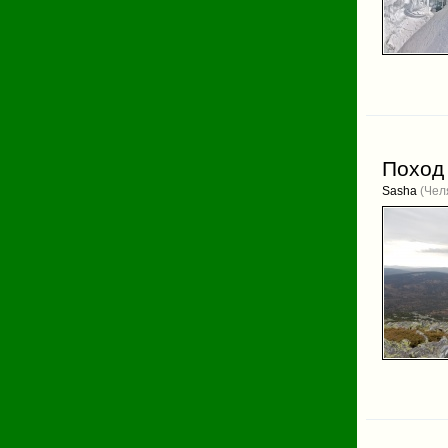
Поход 
Sasha
(Чел