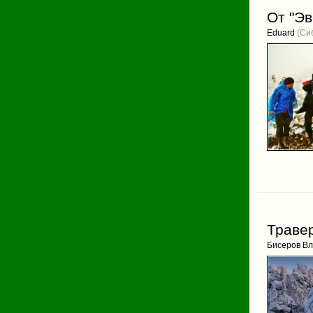
От "Э
Eduard
(Сиб
Траве
Бисеров В