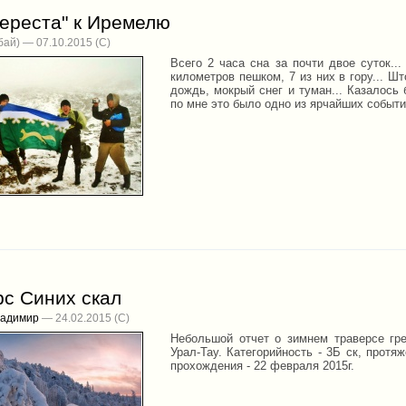
вереста" к Иремелю
ай) — 07.10.2015
Всего 2 часа сна за почти двое суток...
километров пешком, 7 из них в гору... 
дождь, мокрый снег и туман... Казалось
по мне это было одно из ярчайших событи
рс Синих скал
ладимир
— 24.02.2015
Небольшой отчет о зимнем траверсе гр
Урал-Тау. Категорийность - 3Б ск, протя
прохождения - 22 февраля 2015г.