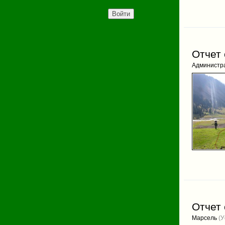
Отчет 
Администр
Отчет 
Марсель
(У