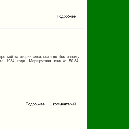
Подробнее
о Отчет о
горном
спортивном
походе
второй
категории
сложности
по
Северному
Тянь-Шаню
третьей категории сложности по Восточному
та 1984 года. Маршрутная книжка 50-84;
Подробнее
1 комментарий
о Отчет о походе по
Восточному Саяну
1984 года