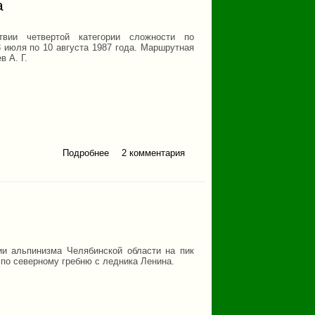
а
твии четвертой категории сложности по
 июля по 10 августа 1987 года. Маршрутная
в А. Г.
Подробнее
2 комментария
о Отчет о походе по
Центральному Памиру
1987 года
и альпинизма Челябинской области на пик
по северному гребню с ледника Ленина.