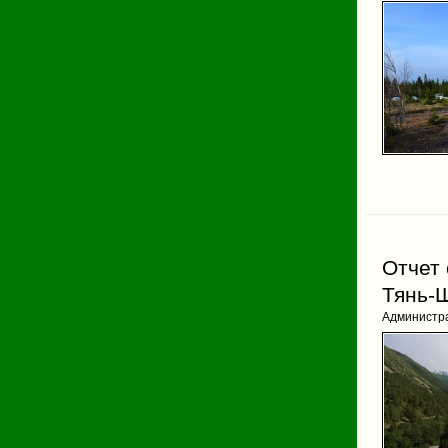
Отчет 
Тянь-
Администр