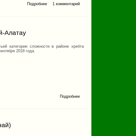
Подробнее
1 комментарий
о Зимой на Мунку-
Сардык
ей-Алатау
тьей категории сложности в районе хребта
ентября 2018 года.
Подробнее
о Отчет
о
горном
походе
3кс в
районе
хребта
най)
Терскей-
Алатау