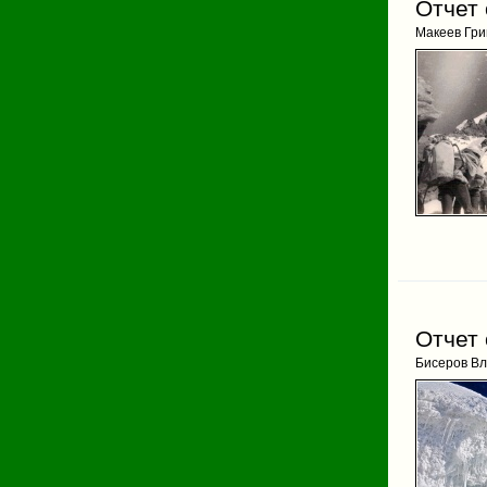
Отчет
Макеев Гри
Отчет
Бисеров В