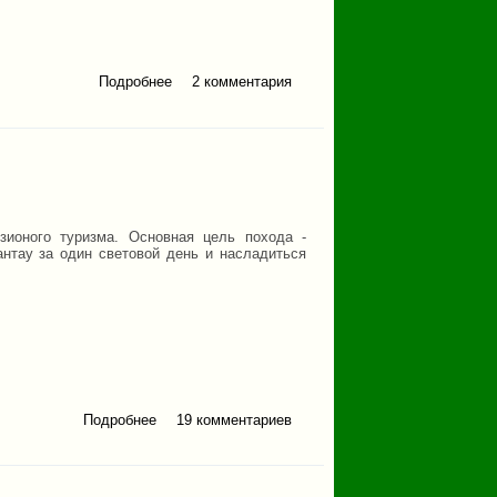
Подробнее
о Отчет о восхождении
2 комментария
на пик Комплексный
5551м
зионого туризма. Основная цель похода -
нтау за один световой день и насладиться
Подробнее
о Поход на Ямантау за14
19 комментариев
часов. Сентябрь 2015 г.