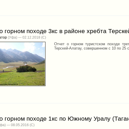
о горном походе 3кс в районе хребта Терск
атор
(Уфа) — 02.12.2018
Отчет о горном туристском походе тре
Терскей-Алатау, совершенном с 10 по 25 с
о горном походе 1кс по Южному Уралу (Тага
фа) — 08.05.2016