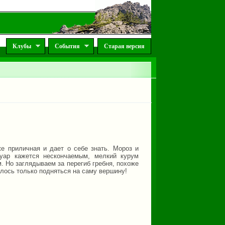
Клубы
События
Старая версия
е приличная и дает о себе знать. Мороз и
луар кажется нескончаемым, мелкий курум
м. Но заглядываем за перегиб гребня, похоже
алось только подняться на саму вершину!