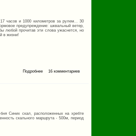
 17 часов и 1000 километров за рулем... 30
Штормовое предупреждение: шквальный ветер,
 бы любой прочитав эти слова ужаснется, но
й в жизни!
Подробнее
16 комментариев
о От "Эвереста" к
Иремелю
ебня Синих скал, расположенных на хребте
женность скального маршрута - 500м, период