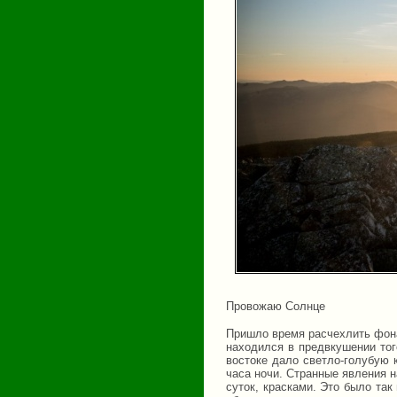
Провожаю Солнце
Пришло время расчехлить фона
находился в предвкушении того
востоке дало светло-голубую 
часа ночи. Странные явления н
суток, красками. Это было так