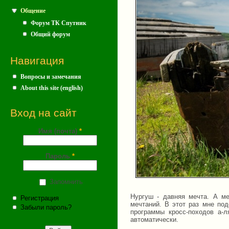
Общение
Форум ТК Спутник
Общий форум
Навигация
Вопросы и замечания
About this site (english)
Вход на сайт
Имя (почта)
*
Пароль
*
Запомнить
Нургуш - давняя мечта. А м
Регистрация
мечтаний. В этот раз мне по
Забыли пароль?
программы кросс-походов а-л
автоматически.