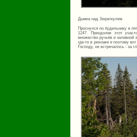
Дымка над Зюраткулем
Проснулся по будильнику в пя
1247. Преодолев этот участ
множество ручьёв и заливной 
где-то в рюкзаке и поэтому во
Господу, не встречалось - за г