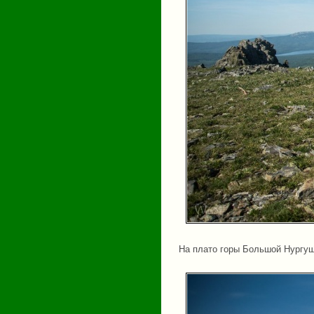
На плато горы Большой Нургу