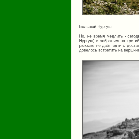
Большой Нургуш
Но, не время медлить - сего
Нургуш) и забраться на трет
рюкзаке не даёт идти с доста
довелось встретить на вершин