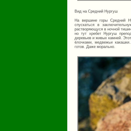
Вид на Средний Нургуш
На вершине горы Средний Ну
спускаться в заключительну
растворяющуся в ночной тишин
но тут хребет Нургуш препо
деревьев и живых камней. Этот
ёлочками, медвежьи какашки.
готов. Даже морально.