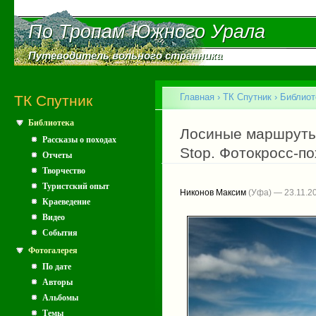
Пе
ос
По Тропам Южного Урала
По Тропам Южного Урала
со
Путеводитель вольного странника
Путеводитель вольного странника
Главное меню
Главная
›
ТК Спутник
›
Библиот
ТК Спутник
Библиотека
Вы здесь
Лосиные маршруты 
Рассказы о походах
Stop. Фотокросс-п
Отчеты
Творчество
Туристский опыт
Никонов Максим
(Уфа) — 23.11.2
Краеведение
Видео
События
Фотогалерея
По дате
Авторы
Альбомы
Темы