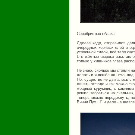
Серебристые облака
Сделав кадр, отправился дал
очередных корявых елей и оце
утроенной силой, всё тело ока
Его жёлтые широко расставле
только у хищников глаза расп
Не знаю, сколько мы стояли на
делать и я пошёл на него, под
Но, существо не двигалось с м
линять отсюда и как можно ско
мощный курумник, с камнями 
решил забраться на скальник,
Теперь можно передохнуть, но
Винни Пух...!" и дело - в шляпе