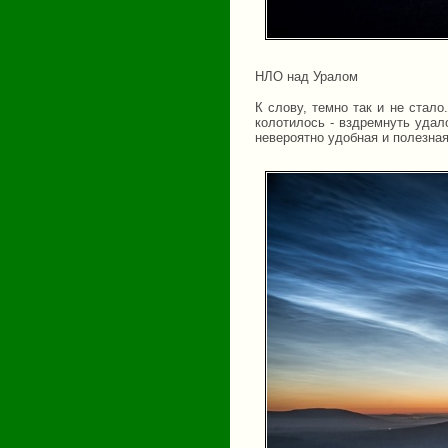
НЛО над Уралом
К слову, темно так и не стал
колотилось - вздремнуть удало
невероятно удобная и полезная