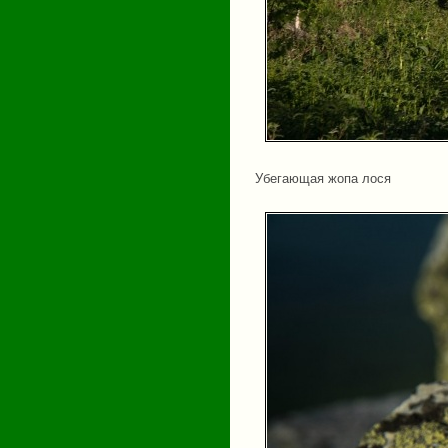
Убегающая жопа лося