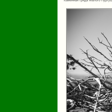
Каменная гряда Малого Нургу