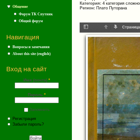
Категория:
4 категория сложно
Общение
Регион:
Плато Путорана
Форум ТК Спутник
Общий форум
Страница
Навигация
Toggle
Назад
Далее
Sidebar
Вопросы и замечания
About this site (english)
Вход на сайт
Имя (почта)
*
Пароль
*
Запомнить
Регистрация
Забыли пароль?