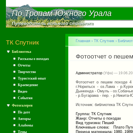
Пе
ос
По Тропам Южного Урала
По Тропам Южного Урала
со
Путеводитель вольного странника
Путеводитель вольного странника
Главное меню
Главная
›
ТК Спутник
›
Библиот
ТК Спутник
Библиотека
Вы здесь
Фотоотчет о пешем
Рассказы о походах
Отчеты
Творчество
Администратор
(Уфа) — 19.06.2
Туристский опыт
Фотоотчет о пешем походе 4 
Краеведение
г.Норильск - оз.Лама - р.Куро
Дынкенда - Омуль - оз.Собачье 
Видео
- р.Бугарама - пер. - р.Никита-Ю
События
Источник: библиотека ТК Спутн
Фотогалерея
По дате
Группа:
ТК Спутник
Жанр:
Отчеты о походах
Авторы
Вид туризма:
Пеший
Альбомы
Ключевые слова:
Плато Пут
Период материала:
1980..1989
Темы