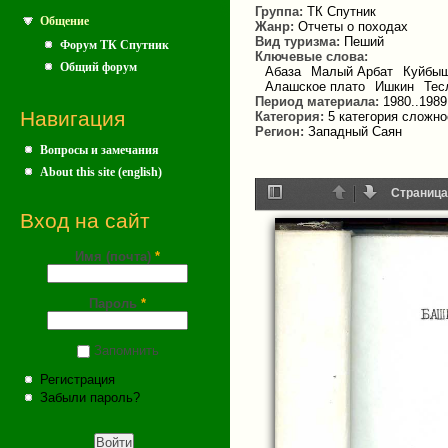
Группа:
ТК Спутник
Общение
Жанр:
Отчеты о походах
Вид туризма:
Пеший
Форум ТК Спутник
Ключевые слова:
Общий форум
Абаза
Малый Арбат
Куйбы
Алашское плато
Ишкин
Тес
Период материала:
1980..1989
Навигация
Категория:
5 категория сложно
Регион:
Западный Саян
Вопросы и замечания
About this site (english)
Страница
Вход на сайт
Toggle
Назад
Далее
Sidebar
Имя (почта)
*
Пароль
*
Запомнить
Регистрация
Забыли пароль?