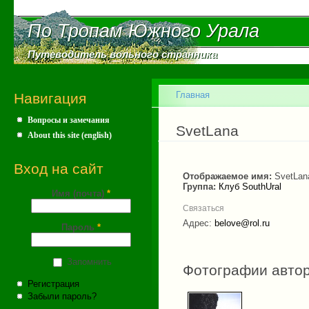
Пе
ос
По Тропам Южного Урала
По Тропам Южного Урала
со
Путеводитель вольного странника
Путеводитель вольного странника
Главное меню
Главная
Навигация
Вопросы и замечания
Вы здесь
SvetLana
About this site (english)
Вход на сайт
Отображаемое имя:
SvetLan
Группа:
Клуб SouthUral
Имя (почта)
*
Связаться
Адрес:
belove@rol.ru
Пароль
*
Запомнить
Фотографии авто
Регистрация
Забыли пароль?