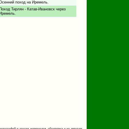
Осенний поход на Иремель.
Поход Тирлян - Катав-Ивановск через
Иремель.
фотографий и других материалов, обратитесь к их авторам.