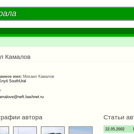
Перейти к
основному
рала
рала
содержанию
есь
л Камалов
аемое имя:
Михаил Камалов
Клуб SouthUral
я
amalove@neft.bashnet.ru
графии автора
Статьи ав
22.05.2002