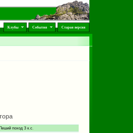
Клубы
События
Старая версия
тора
Пеший поход 3 к.с.