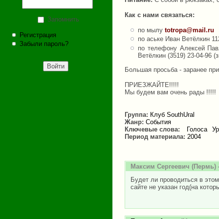
Как с нами связаться:
Запомнить
по мылу
totropa@mail.ru
Регистрация
по аське Иван Ветёлкин 1
Забыли пароль?
по телефону Алексей Павл
Ветёлкин (3519) 23-04-96 (
Большая просьба - заранее прис
ПРИЕЗЖАЙТЕ!!!!!
Мы будем вам очень рады !!!!!
Группа:
Клуб SouthUral
Жанр:
События
Ключевые слова:
Голоса
Ур
Период материала:
2004
Максим Сергеевич
(Пермь) 
Будет ли проводиться в это
сайте не указан год(на кото