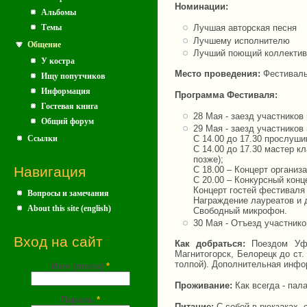
Номинации:
Альбомы
Темы
Лучшая авторская песня
Лучшему исполнителю
Общение
Лучший поющий коллектив
У костра
Место проведения:
Фестивальн
Ищу попутчиков
Информация
Программа Фестиваля:
Гостевая книга
28 Мая - заезд участников
Общий форум
29 Мая - заезд участников
Ссылки
С 14.00 до 17.30 прослуши
С 14.00 до 17.30 мастер к
позже);
Навигация
С 18.00 – Концерт организ
C 20.00 – Конкурсный конц
Концерт гостей фестиваля
Вопросы и замечания
Награждение лауреатов и 
About this site (english)
Свободный микрофон.
30 Мая - Отъезд участнико
Вход на сайт
Как добраться:
Поездом Уфа-
Магнитогорск, Белорецк до ст.
толпой). Дополнительная инфор
Имя (почта)
*
Проживание:
Как всегда - пала
Пароль
*
Питание:
С собой в рюкзаках, су