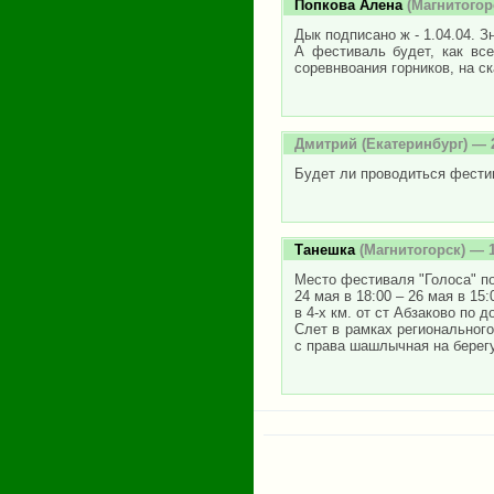
Попкова Алена
(Магнитогорс
Дык подписано ж - 1.04.04. Зн
А фестиваль будет, как вс
соревнвоания горников, на с
Дмитрий
(Екатеринбург) — 2
Будет ли проводиться фестив
Танешка
(Магнитогорск) — 1
Место фестиваля "Голоса" п
24 мая в 18:00 – 26 мая в 15:
в 4-х км. от ст Абзаково по 
Слет в рамках регионального
с права шашлычная на берегу