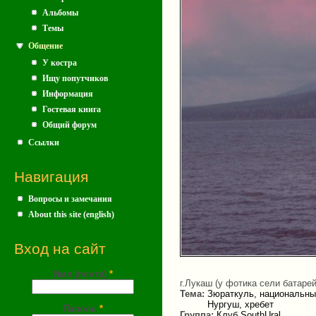
Альбомы
Темы
Общение
У костра
Ищу попутчиков
Информация
Гостевая книга
Общий форум
Ссылки
Навигация
Вопросы и замечания
About this site (english)
Вход на сайт
Имя (почта)
*
г.Лукаш (у фотика сели батарей
Тема:
Зюраткуль, национальны
Нургуш, хребет
Пароль
*
Группа:
Клуб SouthUral