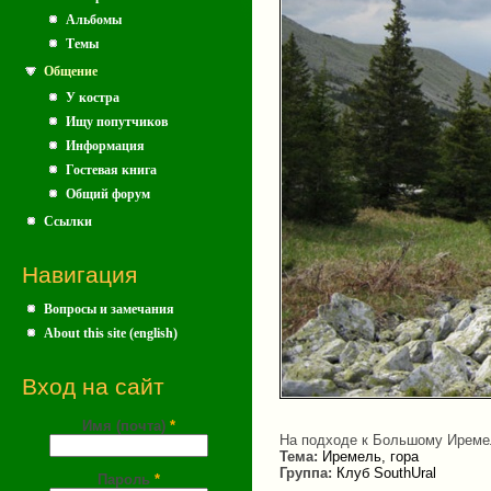
Альбомы
Темы
Общение
У костра
Ищу попутчиков
Информация
Гостевая книга
Общий форум
Ссылки
Навигация
Вопросы и замечания
About this site (english)
Вход на сайт
Имя (почта)
*
На подходе к Большому Ирем
Тема:
Иремель, гора
Группа:
Клуб SouthUral
Пароль
*