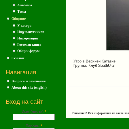
Альбомы
Темы
Общение
У костра
Ищу попутчиков
Информация
Гостевая книга
Общий форум
Ссылки
Утро в Верхней Катавке
Группа:
Клуб SouthUral
Навигация
Вопросы и замечания
About this site (english)
Вход на сайт
Имя (почта)
*
Внимание! Вся информация на сайте явл
Пароль
*