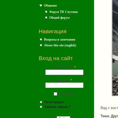
Общение
Форум ТК Спутник
Общий форум
Навигация
Вопросы и замечания
About this site (english)
Вход на сайт
Имя (почта)
*
Пароль
*
Запомнить
Регистрация
Забыли пароль?
Вид с вос
Тема:
Друг