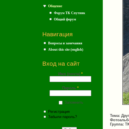
Общение
Форум ТК Спутник
Общий форум
Навигация
Вопросы и замечания
About this site (english)
Вход на сайт
Имя (почта)
*
Пароль
*
Запомнить
Регистрация
Тема:
Друг
Забыли пароль?
Фотоальб
Группа:
ТК