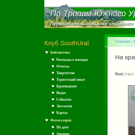
По Тропам Южного У
По Тропам Южного У
Путеводитель вольного странника
Путеводитель вольного странника
Главное меню
Главная
›
Клуб SouthUral
Библиотека
Вы зд
На кр
Рассказы о походах
Отчеты
Творчество
Rust
(Уфа) 
Туристский опыт
Краеведение
Видео
События
Экология
Карты
Фотогалерея
По дате
Авторы