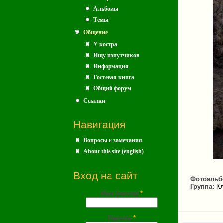
Альбомы
Темы
Общение
У костра
Ищу попутчиков
Информация
Гостевая книга
Общий форум
Ссылки
Навигация
Вопросы и замечания
About this site (english)
Вход на сайт
Фотоальб
Группа:
Кл
Имя (почта)
*
Пароль
*