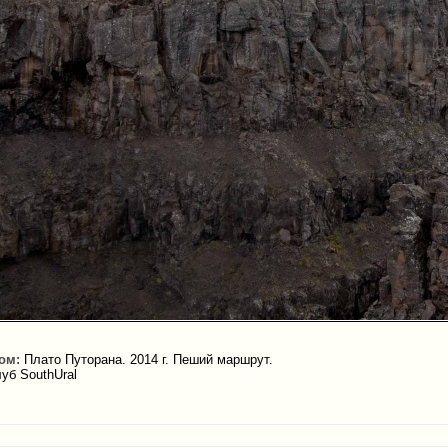
ом:
Плато Путорана. 2014 г. Пеший маршрут.
уб SouthUral