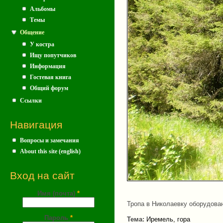
Альбомы
Темы
Общение
У костра
Ищу попутчиков
Информация
Гостевая книга
Общий форум
Ссылки
Навигация
Вопросы и замечания
About this site (english)
Вход на сайт
Имя (почта)
*
Тропа в Николаевку оборудова
Пароль
*
Тема:
Иремель, гора