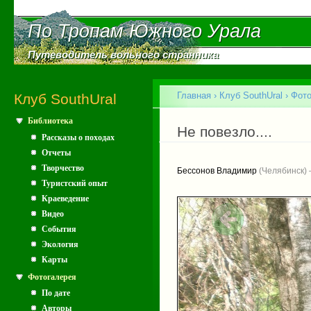
Пе
ос
По Тропам Южного Урала
По Тропам Южного Урала
со
Путеводитель вольного странника
Путеводитель вольного странника
Главное меню
Главная
›
Клуб SouthUral
›
Фото
Клуб SouthUral
Библиотека
Вы здесь
Не повезло....
Рассказы о походах
Отчеты
Творчество
Бессонов Владимир
(Челябинск) 
Туристский опыт
Краеведение
Видео
События
Экология
Карты
Фотогалерея
По дате
Авторы