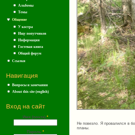
Альбомы
Темы
Общение
У костра
Ищу попутчиков
Информация
Гостевая книга
Общий форум
Ссылки
Навигация
Вопросы и замечания
About this site (english)
Вход на сайт
Имя (почта)
*
Не повезло. Я провалился в б
планы.
Пароль
*