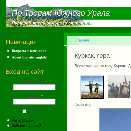
Пе
ос
По Тропам Южного Урала
По Тропам Южного Урала
со
Путеводитель вольного странника
Путеводитель вольного странника
Главное меню
Главная
Навигация
Вопросы и замечания
Вы здесь
Куркак, гора
About this site (english)
Восхождение на гору Куркак. Д
Вход на сайт
Имя (почта)
*
Пароль
*
Слайд-шоу
Запомнить
Регистрация
Забыли пароль?