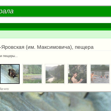
Перейти к
основному
рала
рала
содержанию
есь
-Яровская (им. Максимовича), пещера
и пещеры...
йд-шоу