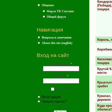
Киндерл
(Победа),
Общение
пещера
Форум ТК Спутник
Общий форум
Навигация
Вопросы и замечания
Кирель, 
About this site (english)
Кирябин
Вход на сайт
Киселевс
пещера
Имя (почта)
*
Крутой К
место
Пароль
*
Крыктыта
хребет
Запомнить
Куватал,
Регистрация
деревня
Забыли пароль?
Куда про
обелиск!