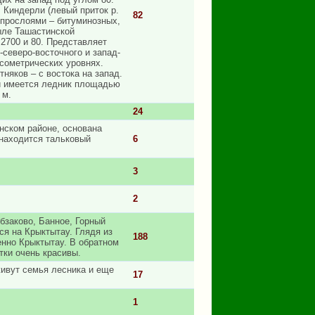
 Киндерли (левый приток р.
82
, прослоями – битуминозных,
ыле Ташастинской
 2700 и 80. Представляет
-северо-восточного и запад-
сометрических уровнях.
няков – с востока на запад.
и имеется ледник площадью
 м.
24
нском районе, основана
 находится тальковый
6
3
2
бзаково, Банное, Горный
ся на Крыктытау. Глядя из
188
нно Крыктытау. В обратном
тки очень красивы.
живут семья лесника и еще
17
1