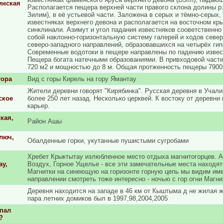
инская
Располагается пещера верхней части правого склона долины р.
Зилим), в её устьевой части. Заложена в серых и тёмно-серых
известняках верхнего девона и располагается на восточном кр
синклинали. Азимут и угол падания известняков сооветственно
собой наклонно-горизонтальную систему галерей и ходов север
северо-западного направлений, образовавшихся на четырёх гип
Современные водотоки в пещере направлены по падению извест
Пещера богата натечными образованиями. В привходовой част
720 м2 и мощностью до 8 м. Общая протженность пещеры 7900
гора
Вид с горы Кирель на гору Ямантау
Жители деревни говорят "Кирябинка". Русская деревня в Учали
ское
более 250 лет назад. Несколько церквей. К востоку от деревни
карьер.
кая,
Район Ашы
люч,
Обалденные горки, укутанные пушистыми сугробами
Хребет Крыктытау излюбленное место отдыха магнитогорцев. А
у,
Воздух, Горное Ущелье - все эти замечательные места находят
Магнитки на синеющую на горизонте горную цепь мы видим име
направлении смотреть тоже интересно - ночью с гор огни Магни
Деревня находится на западе в 46 км от Кыштыма д не жилая 
пара летних домиков был в 1997,98,2004,2005
пал
?