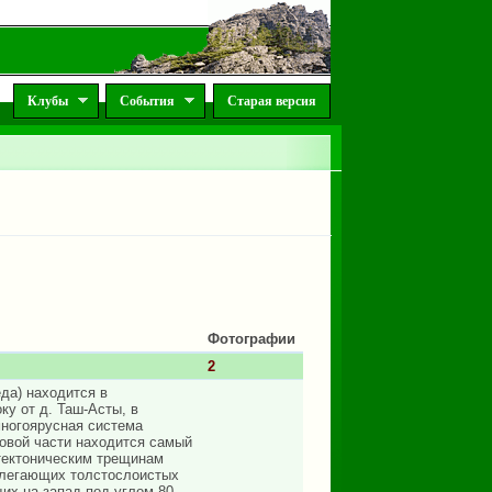
Клубы
События
Старая версия
Фотографии
2
да) находится в
ку от д. Таш-Асты, в
многоярусная система
довой части находится самый
тектоническим трещинам
алегающих толстослоистых
их на запад под углом 80.