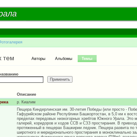
Перейти к
основному
рала
рала
содержанию
Фотогалерея
есь
ые вкладки
к тем
Авторы
Альбомы
Темы
(активная вкладка)
 названию
Описание
река
р. Киалим
Пещера Киндерлинская им. 30-летия Победы (или просто - Побе
Гафурийском районе Республики Башкортостан, в 5,0 км к восто
пределах передовых низкогорных хребтов Южного Урала. Это 
галерей, коридоров и ходов ССВ и СЗЗ простирания. В привхо
протяженный в пещерах Башкирии ледник. Пещера развита по 
широтного и меридионального простирания в моноклинально з
известняках фаменского яруса верхнего девона (D3fm), падающ