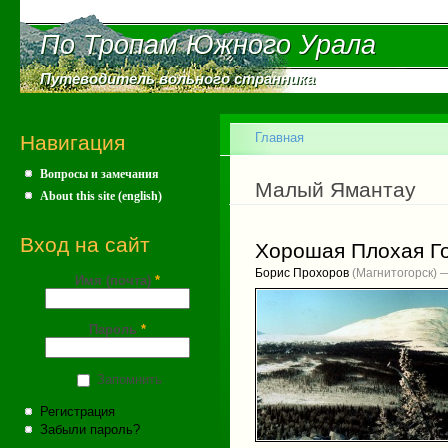
Пе
ос
По Тропам Южного Урала
По Тропам Южного Урала
со
Путеводитель вольного странника
Путеводитель вольного странника
Главное меню
Главная
Навигация
Вопросы и замечания
Вы здесь
Малый Ямантау
About this site (english)
Вход на сайт
Хорошая Плохая Г
Борис Прохоров
(Магнитогорск) 
Имя (почта)
*
Пароль
*
Запомнить
Регистрация
Забыли пароль?