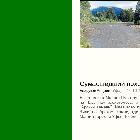
Сумасшедший похо
Безруков Андрей
(Уфа) — 16.10.
Была идея с Малого Ямантау п
на Нары нам расхотелось, и
"Арский Камень". Идея всем п
были на Арском Камне, где 
Магнитогорска и Уфы. Весело 