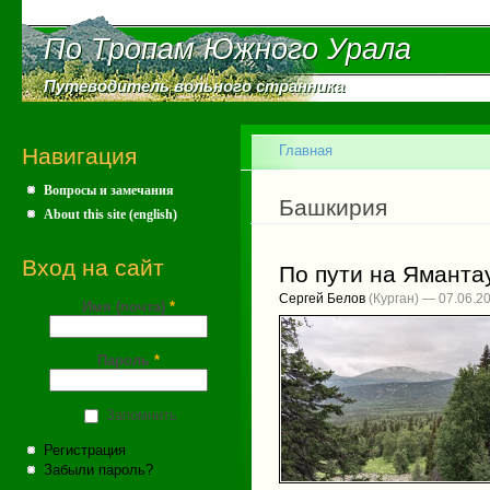
Пе
ос
По Тропам Южного Урала
По Тропам Южного Урала
со
Путеводитель вольного странника
Путеводитель вольного странника
Главное меню
Главная
Навигация
Вопросы и замечания
Вы здесь
Башкирия
About this site (english)
Вход на сайт
По пути на Яманта
Сергей Белов
(Курган) — 07.06.2
Имя (почта)
*
Пароль
*
Запомнить
Регистрация
Забыли пароль?