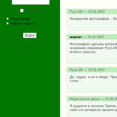
Запомнить
РусLAN
— 15.01.2007
Регистрация
Интересная фотография... Ин
Забыли пароль?
мавлит
— 15.01.2007
Фотография сделана жителям
искренние извинения PycLANy
всякого умысла.
РусLAN
— 19.01.2007
Да, ладно, я не в обиде. Пр
стоит...
Недоспасов дима
— 17.06.2
Я родился в поселке Тирлян
либо что интересно звоните 