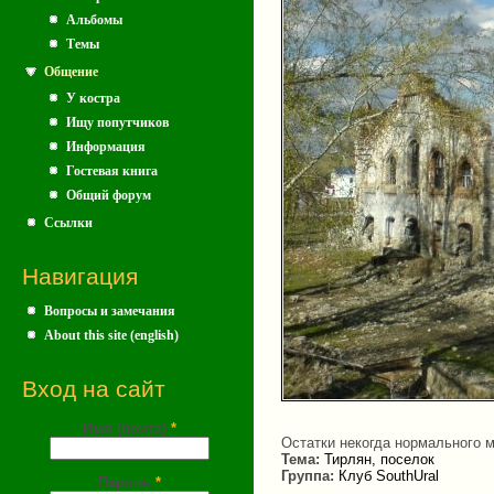
Альбомы
Темы
Общение
У костра
Ищу попутчиков
Информация
Гостевая книга
Общий форум
Ссылки
Навигация
Вопросы и замечания
About this site (english)
Вход на сайт
Имя (почта)
*
Остатки некогда нормального м
Тема:
Тирлян, поселок
Группа:
Клуб SouthUral
Пароль
*