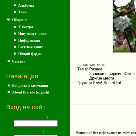
Альбомы
Темы
Общение
У костра
Ищу попутчиков
Информация
Гостевая книга
Общий форум
Ссылки
вспомним лето
Тема:
Разное
Записки с вершин Южног
Навигация
Другие места
Группа:
Клуб SouthUral
Вопросы и замечания
About this site (english)
Вход на сайт
Имя (почта)
*
Пароль
*
Внимание! Вся информация на сайте явл