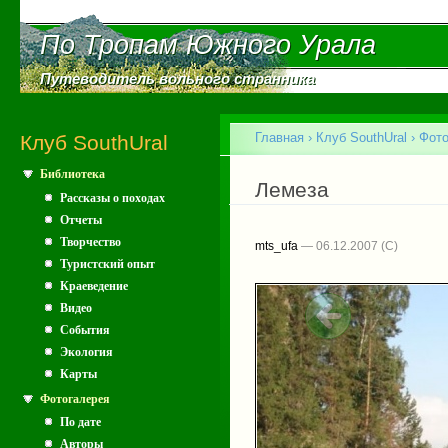
Пе
ос
По Тропам Южного Урала
По Тропам Южного Урала
со
Путеводитель вольного странника
Путеводитель вольного странника
Главное меню
Главная
›
Клуб SouthUral
›
Фото
Клуб SouthUral
Библиотека
Вы здесь
Лемеза
Рассказы о походах
Отчеты
Творчество
mts_ufa
— 06.12.2007
Туристский опыт
Краеведение
Видео
События
Экология
Карты
Фотогалерея
По дате
Авторы