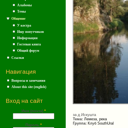
Альбомы
Темы
Общение
У костра
Ищу попутчиков
Информация
Гостевая книга
Общий форум
Ссылки
Навигация
Вопросы и замечания
About this site (english)
Вход на сайт
Имя (почта)
*
за д.Искушта
Тема:
Лемеза, река
Группа:
Клуб SouthUral
Пароль
*