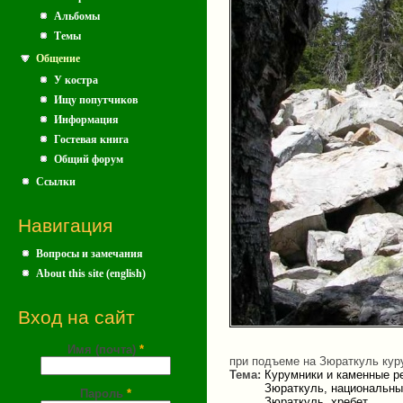
Альбомы
Темы
Общение
У костра
Ищу попутчиков
Информация
Гостевая книга
Общий форум
Ссылки
Навигация
Вопросы и замечания
About this site (english)
Вход на сайт
Имя (почта)
*
при подъеме на Зюраткуль куру
Тема:
Курумники и каменные р
Зюраткуль, национальны
Пароль
*
Зюраткуль, хребет