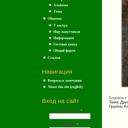
Альбомы
Темы
Общение
У костра
Ищу попутчиков
Информация
Гостевая книга
Общий форум
Ссылки
Навигация
Вопросы и замечания
About this site (english)
Боровое с
Вход на сайт
Тема:
Друг
Группа:
Кл
Имя (почта)
*
Пароль
*