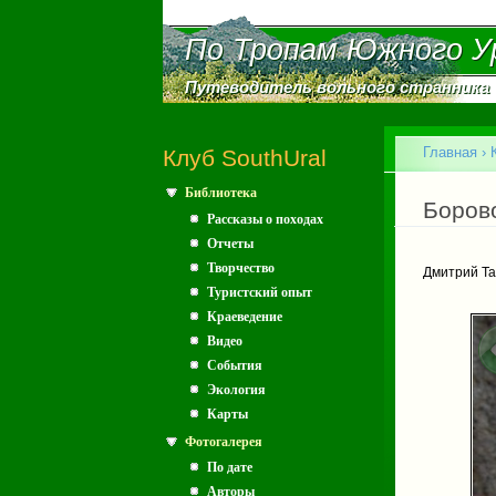
По Тропам Южного У
По Тропам Южного У
Путеводитель вольного странника
Путеводитель вольного странника
Главное меню
Главная
›
Клуб SouthUral
Библиотека
Вы зд
Боров
Рассказы о походах
Отчеты
Творчество
Дмитрий Та
Туристский опыт
Краеведение
Видео
События
Экология
Карты
Фотогалерея
По дате
Авторы