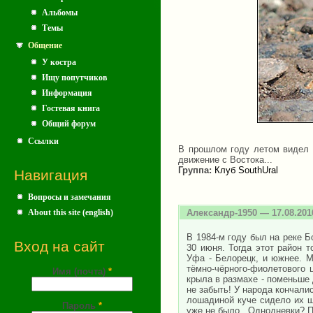
Альбомы
Темы
Общение
У костра
Ищу попутчиков
Информация
Гостевая книга
Общий форум
Ссылки
В прошлом году летом видел к
движение с Востока...
Группа:
Клуб SouthUral
Навигация
Вопросы и замечания
About this site (english)
Александр-1950
— 17.08.201
В 1984-м году был на реке Б
Вход на сайт
30 июня. Тогда этот район т
Уфа - Белорецк, и южнее. М
тёмно-чёрного-фиолетового ц
Имя (почта)
*
крыла в размахе - поменьше 
не забыть! У народа кончали
лошадиной куче сидело их ш
Пароль
*
уже не было.. Однодневки? П