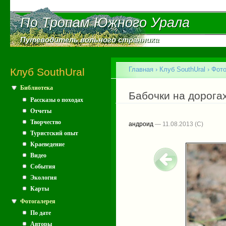
Пе
ос
По Тропам Южного Урала
По Тропам Южного Урала
со
Путеводитель вольного странника
Путеводитель вольного странника
Главное меню
Главная
›
Клуб SouthUral
›
Фото
Клуб SouthUral
Библиотека
Вы здесь
Бабочки на дорога
Рассказы о походах
Отчеты
Творчество
андроид
— 11.08.2013
Туристский опыт
Краеведение
Видео
События
Экология
Карты
Фотогалерея
По дате
Авторы