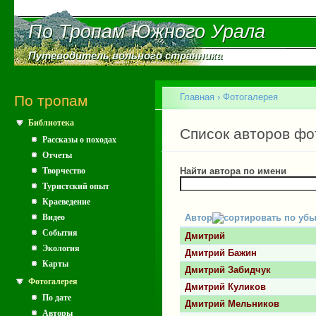
Пе
ос
По Тропам Южного Урала
По Тропам Южного Урала
со
Путеводитель вольного странника
Путеводитель вольного странника
Главное меню
Главная
›
Фотогалерея
По тропам
Библиотека
Вы здесь
Главные вкладки
Список авторов фо
Рассказы о походах
Отчеты
Творчество
Найти автора по имени
Туристский опыт
Краеведение
Видео
Автор
События
Дмитрий
Экология
Дмитрий Бажин
Карты
Дмитрий Забидчук
Фотогалерея
Дмитрий Куликов
По дате
Дмитрий Мельников
Авторы