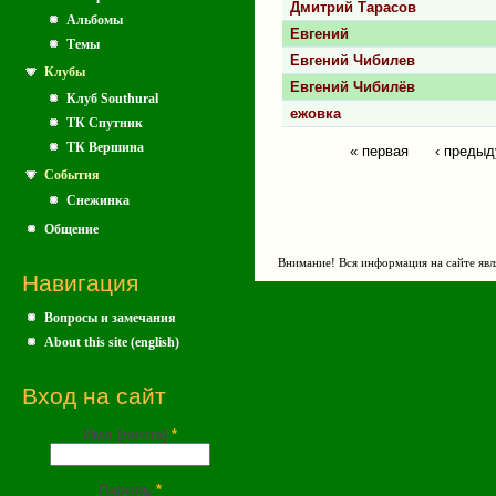
Дмитрий Тарасов
Альбомы
Евгений
Темы
Евгений Чибилев
Клубы
Евгений Чибилёв
Клуб Southural
ежовка
ТК Спутник
ТК Вершина
« первая
‹ преды
Страницы
События
Снежинка
Общение
Внимание! Вся информация на сайте явл
Навигация
Вопросы и замечания
About this site (english)
Вход на сайт
Имя (почта)
*
Пароль
*