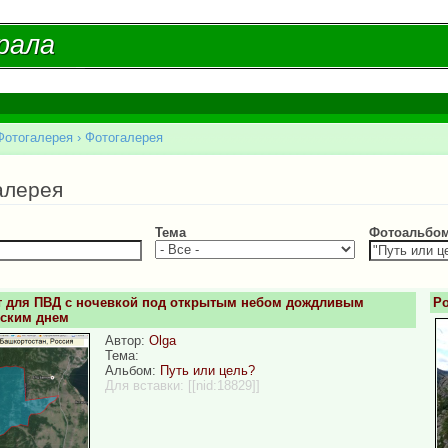
Перейти к
основному
рала
рала
содержанию
Фотогалерея
›
Фотогалерея
есь
алерея
Тема
Фотоальбо
 для ПВД с ночевкой под открытым небом дождливым
Ро
вским днем
Автор:
Olga
Тема:
Альбом:
Путь или цель?
Для вставки:
[[nid:18829]]