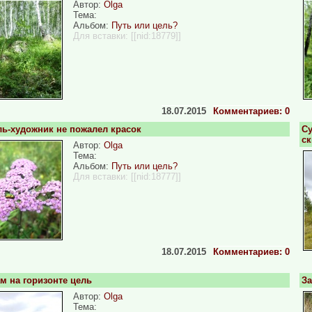
Автор:
Olga
Тема:
Альбом:
Путь или цель?
Для вставки:
[[nid:18779]]
18.07.2015
Комментариев: 0
ль-художник не пожалел красок
Су
ск
Автор:
Olga
Тема:
Альбом:
Путь или цель?
Для вставки:
[[nid:18777]]
18.07.2015
Комментариев: 0
ам на горизонте цель
За
Автор:
Olga
Тема: