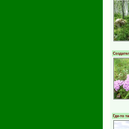
Создате
Где-то т