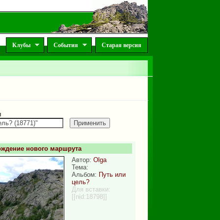
Клубы
События
Старая версия
м
ждение нового маршрута
Автор:
Olga
Тема:
Альбом:
Путь или
цель?
Для вставки:
[[nid:18798]]