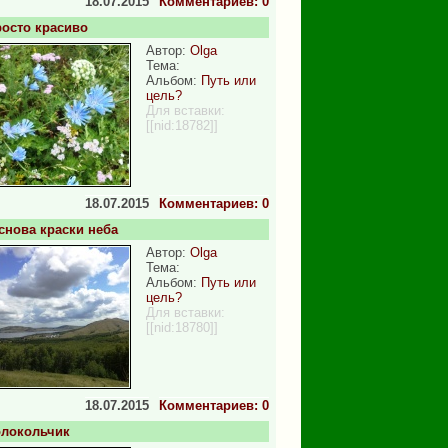
18.07.2015
Комментариев: 0
осто красиво
Автор:
Olga
Тема:
Альбом:
Путь или
цель?
Для вставки:
[[nid:18782]]
18.07.2015
Комментариев: 0
снова краски неба
Автор:
Olga
Тема:
Альбом:
Путь или
цель?
Для вставки:
[[nid:18780]]
18.07.2015
Комментариев: 0
олокольчик