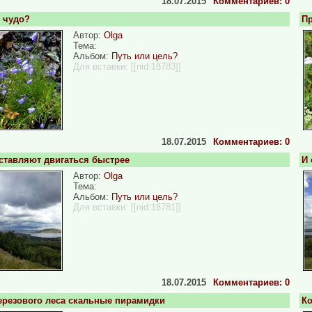
18.07.2015
Комментариев: 0
е чудо?
Пр
Автор:
Olga
Тема:
Альбом:
Путь или цель?
Для вставки:
[[nid:18783]]
18.07.2015
Комментариев: 0
аставляют двигаться быстрее
И 
Автор:
Olga
Тема:
Альбом:
Путь или цель?
Для вставки:
[[nid:18781]]
18.07.2015
Комментариев: 0
ерезового леса скальные пирамидки
К