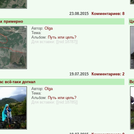
23.08.2015
Комментариев: 8
ак примерно
Ци
Автор:
Olga
Тема:
Альбом:
Путь или цель?
Для вставки:
[[nid:18787]]
19.07.2015
Комментариев: 2
с всё-таки догнал
Вс
Автор:
Olga
Тема:
Альбом:
Путь или цель?
Для вставки:
[[nid:18785]]