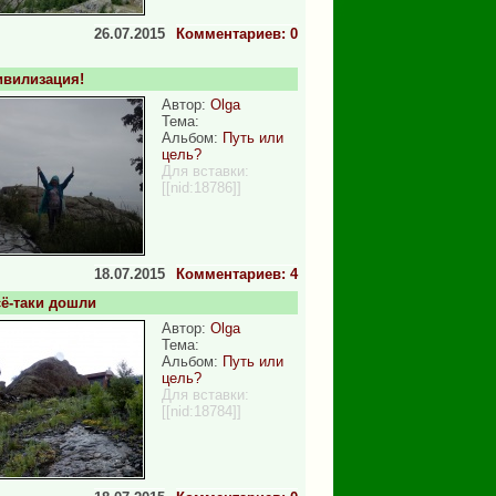
26.07.2015
Комментариев: 0
вилизация!
Автор:
Olga
Тема:
Альбом:
Путь или
цель?
Для вставки:
[[nid:18786]]
18.07.2015
Комментариев: 4
ё-таки дошли
Автор:
Olga
Тема:
Альбом:
Путь или
цель?
Для вставки:
[[nid:18784]]