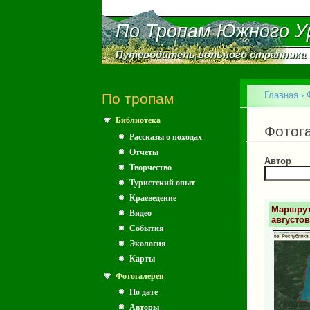
По Тропам Южного У
По Тропам Южного У
Путеводитель вольного странника
Путеводитель вольного странника
Главное меню
Главная
›
По тропам
Библиотека
Вы зд
Фотог
Рассказы о походах
Отчеты
Автор
Творчество
Туристский опыт
Краеведение
Маршрут
Видео
августо
События
Экология
Карты
Фотогалерея
По дате
Авторы