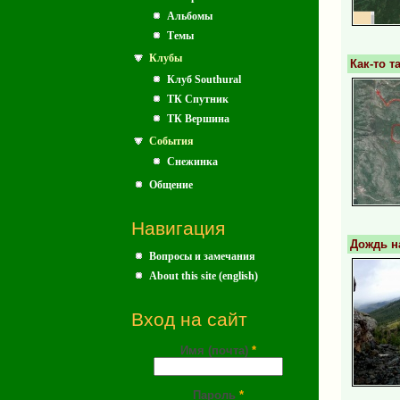
Альбомы
Темы
Клубы
Как-то т
Клуб Southural
ТК Спутник
ТК Вершина
События
Снежинка
Общение
Навигация
Дождь на
Вопросы и замечания
About this site (english)
Вход на сайт
Имя (почта)
*
Пароль
*