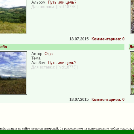
Альбом:
Путь или цель?
Для вставки:
[[nid:18775]]
18.07.2015
Комментариев: 0
неба
Да
Автор:
Olga
Тема:
Альбом:
Путь или цель?
Для вставки:
[[nid:18773]]
18.07.2015
Комментариев: 0
нформация на сайте является авторской. За разрешением на использование любых текстов, 