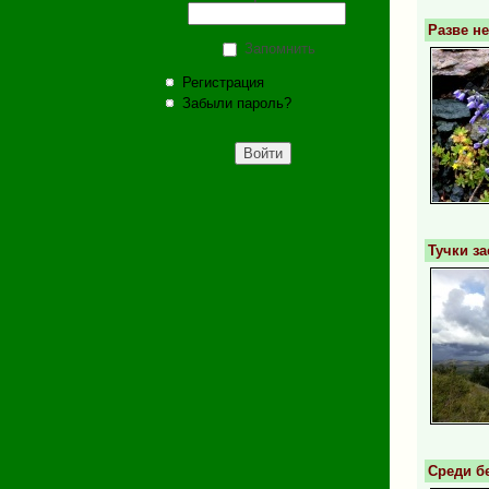
Разве н
Запомнить
Регистрация
Забыли пароль?
Тучки з
Среди б