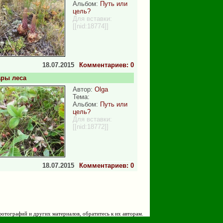
Альбом:
Путь или
цель?
Для вставки:
[[nid:18774]]
18.07.2015
Комментариев: 0
ры леса
Автор:
Olga
Тема:
Альбом:
Путь или
цель?
Для вставки:
[[nid:18772]]
18.07.2015
Комментариев: 0
фотографий и других материалов, обратитесь к их авторам.