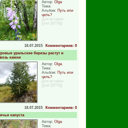
Автор:
Olga
Тема:
Альбом:
Путь или
цель?
Для вставки:
[[nid:18778]]
18.07.2015
Комментариев: 0
ровые уральские березы растут и
возь камни
Автор:
Olga
Тема:
Альбом:
Путь или
цель?
Для вставки:
[[nid:18776]]
18.07.2015
Комментариев: 0
ячья капуста
Автор:
Olga
Тема: