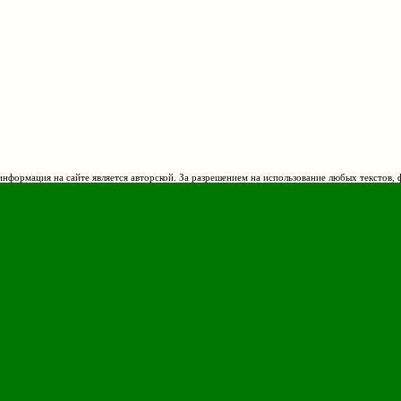
нформация на сайте является авторской. За разрешением на использование любых текстов, 