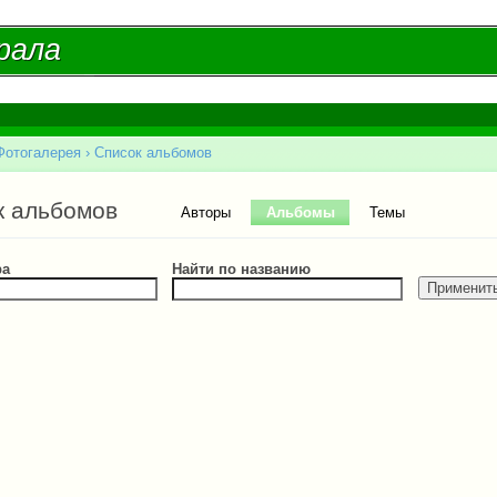
Перейти к
основному
рала
рала
содержанию
Фотогалерея
›
Список альбомов
есь
ые вкладки
к альбомов
Авторы
Альбомы
(активная вкладка)
Темы
ра
Найти по названию