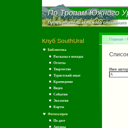
По Тропам Южного У
По Тропам Южного У
Путеводитель вольного странника
Путеводитель вольного странника
Главное меню
Главная
›
Клуб SouthUral
Библиотека
Вы зд
Главн
Списо
Рассказы о походах
Отчеты
Творчество
Имя авто
Туристский опыт
Краеведение
Видео
События
Экология
Карты
Фотогалерея
По дате
Авторы