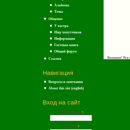
Альбомы
Темы
Общение
У костра
Ищу попутчиков
Информация
Гостевая книга
Общий форум
Внимание! Вся и
Ссылки
Навигация
Вопросы и замечания
About this site (english)
Вход на сайт
Имя (почта)
*
Пароль
*