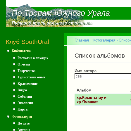
Пе
ос
По Тропам Южного Урала
По Тропам Южного Урала
со
Путеводитель вольного странника
Путеводитель вольного странника
Главное меню
Главная
›
Фотогалерея
›
Списо
Клуб SouthUral
Библиотека
Вы здесь
Главные вкладки
Список альбомов
Рассказы о походах
Отчеты
Творчество
Имя автора
Туристский опыт
Краеведение
Видео
Альбом
События
хр.Крыктытау и
хр.Яманкая
Экология
Карты
Фотогалерея
По дате
Авторы