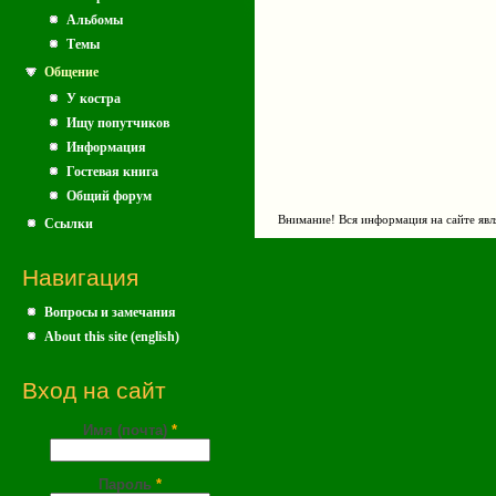
Альбомы
Темы
Общение
У костра
Ищу попутчиков
Информация
Гостевая книга
Общий форум
Внимание! Вся информация на сайте явл
Ссылки
Навигация
Вопросы и замечания
About this site (english)
Вход на сайт
Имя (почта)
*
Пароль
*