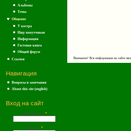
Альбомы
Темы
Общение
У костра
Ищу попутчиков
Информация
Гостевая книга
Общий форум
Внимание! Вся информация на сайте явл
Ссылки
Навигация
Вопросы и замечания
About this site (english)
Вход на сайт
Имя (почта)
*
Пароль
*