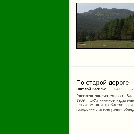
По старой дороге
Николай Василье...
— 04.05.2005
Рассказа замечательного Зла
1989г. Ю-Ур книжное издатель
летчиком на истребителе, при
городским литературным объе