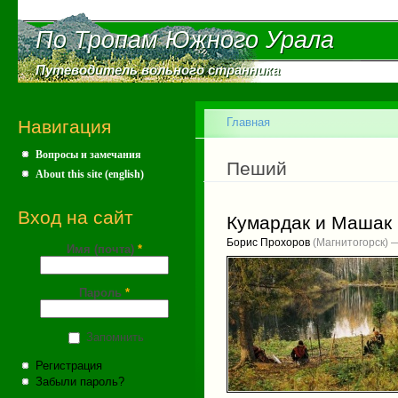
Пе
ос
По Тропам Южного Урала
По Тропам Южного Урала
со
Путеводитель вольного странника
Путеводитель вольного странника
Главное меню
Главная
Навигация
Вопросы и замечания
Вы здесь
Пеший
About this site (english)
Вход на сайт
Кумардак и Машак
Борис Прохоров
(Магнитогорск) 
Имя (почта)
*
Пароль
*
Запомнить
Регистрация
Забыли пароль?