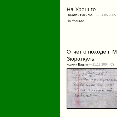
На Уреньге
Николай Василье...
— 04.05.2005
На Уреньге
Отчет о походе г. М
Зюраткуль
Колчин Вадим
— 21.12.2004