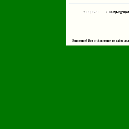
« первая
‹ предыдуща
Страницы
Внимание! Вся информация на сайте явл