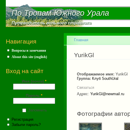
Пе
ос
По Тропам Южного Урала
По Тропам Южного Урала
со
Путеводитель вольного странника
Путеводитель вольного странника
Главное меню
Главная
Навигация
Вопросы и замечания
Вы здесь
YurikGl
About this site (english)
Вход на сайт
Отображаемое имя:
YurikGl
Группа:
Клуб SouthUral
Имя (почта)
*
Связаться
Адрес:
YurikGl@newmail.ru
Пароль
*
Запомнить
Фотографии авто
Регистрация
Забыли пароль?