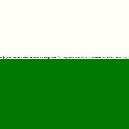
нформация на сайте является авторской. За разрешением на использование любых текстов, 