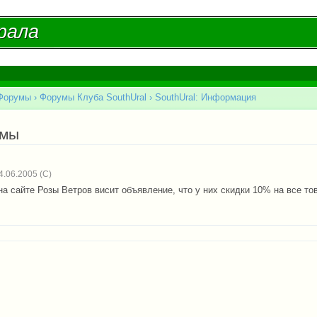
Перейти к
основному
рала
рала
содержанию
Форумы
›
Форумы Клуба SouthUral
›
SouthUral: Информация
есь
емы
.06.2005
на сайте Розы Ветров висит объявление, что у них скидки 10% на все то