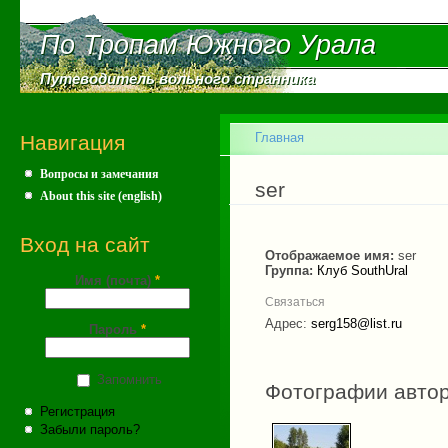
Пе
ос
По Тропам Южного Урала
По Тропам Южного Урала
со
Путеводитель вольного странника
Путеводитель вольного странника
Главное меню
Главная
Навигация
Вопросы и замечания
Вы здесь
ser
About this site (english)
Вход на сайт
Отображаемое имя:
ser
Группа:
Клуб SouthUral
Имя (почта)
*
Связаться
Адрес:
serg158@list.ru
Пароль
*
Запомнить
Фотографии авто
Регистрация
Забыли пароль?