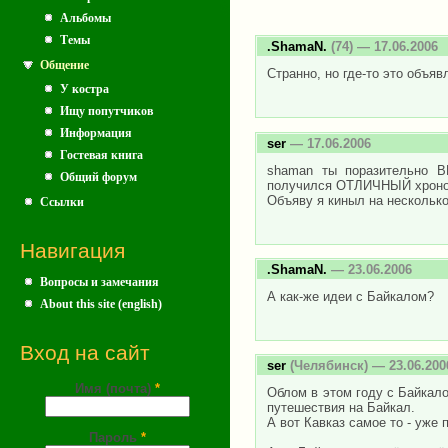
Альбомы
Темы
.ShamaN.
(74) — 17.06.2006
Общение
Странно, но где-то это объяв
У костра
Ищу попутчиков
Информация
ser
— 17.06.2006
Гостевая книга
shaman ты поразительно 
Общий форум
получился ОТЛИЧНЫЙ хроном
Объяву я киныл на несколько
Ссылки
Навигация
.ShamaN.
— 23.06.2006
Вопросы и замечания
А как-же идеи с Байкалом?
About this site (english)
Вход на сайт
ser
(Челябинск) — 23.06.200
Имя (почта)
*
Облом в этом году с Байкал
путешествия на Байкал.
А вот Кавказ самое то - уже 
Пароль
*