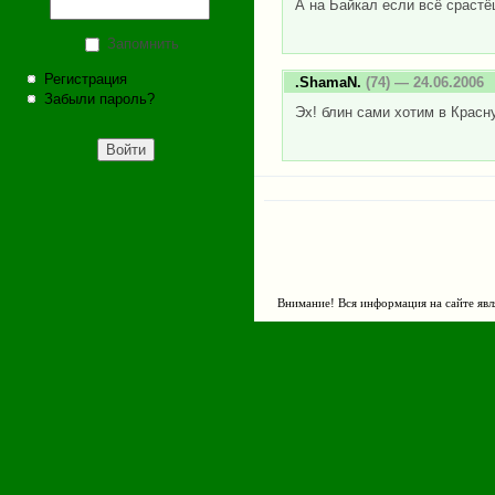
А на Байкал если всё сраст
Запомнить
Регистрация
.ShamaN.
(74) — 24.06.2006
Забыли пароль?
Эх! блин сами хотим в Красну
Внимание! Вся информация на сайте явл