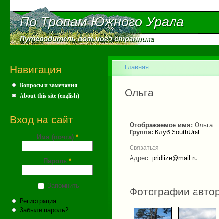
Пе
ос
По Тропам Южного Урала
По Тропам Южного Урала
со
Путеводитель вольного странника
Путеводитель вольного странника
Главное меню
Главная
Навигация
Вопросы и замечания
Вы здесь
Ольга
About this site (english)
Вход на сайт
Отображаемое имя:
Ольга
Группа:
Клуб SouthUral
Имя (почта)
*
Связаться
Адрес:
pridlize@mail.ru
Пароль
*
Запомнить
Фотографии авто
Регистрация
Забыли пароль?