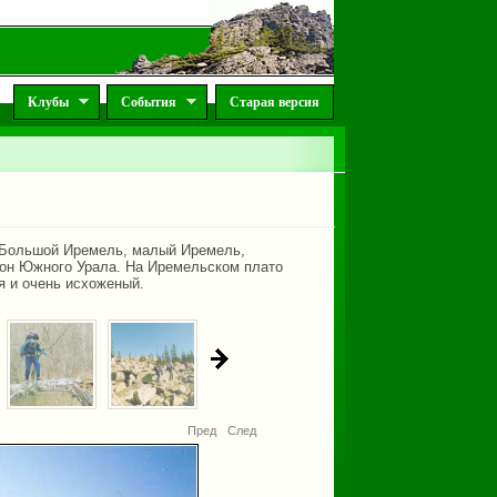
Клубы
События
Старая версия
. Большой Иремель, малый Иремель,
йон Южного Урала. На Иремельском плато
я и очень исхоженый.
Пред
След