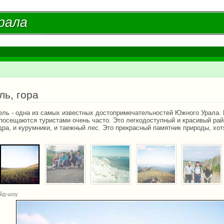
Перейти к
основному
рала
рала
содержанию
есь
ь, гора
ель - одна из самых известных достопримечательностей Южного Урала
посещаются туристами очень часто. Это легкодоступный и красивый ра
дра, и курумники, и таежный лес. Это прекрасный памятник природы, хот
йд-шоу