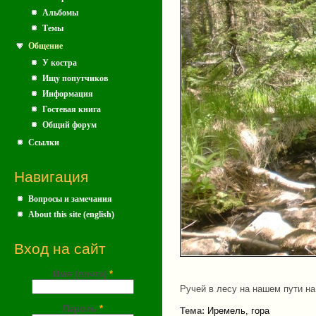
Альбомы
Темы
Общение
У костра
Ищу попутчиков
Информация
Гостевая книга
Общий форум
Ссылки
Навигация
Вопросы и замечания
About this site (english)
Вход на сайт
Имя (почта)
*
Ручей в лесу на нашем пути на 
Пароль
*
Тема:
Иремель, гора