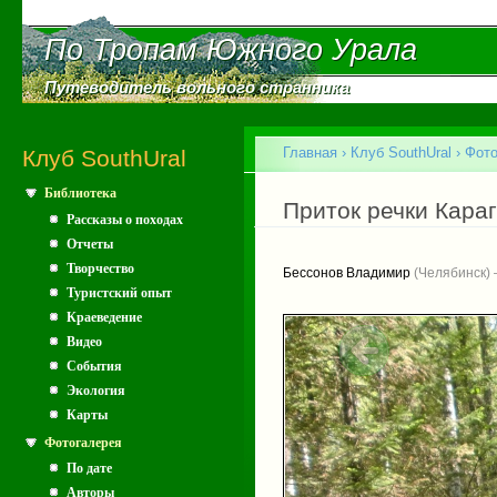
Пе
ос
По Тропам Южного Урала
По Тропам Южного Урала
со
Путеводитель вольного странника
Путеводитель вольного странника
Главное меню
Главная
›
Клуб SouthUral
›
Фото
Клуб SouthUral
Библиотека
Вы здесь
Приток речки Караг
Рассказы о походах
Отчеты
Творчество
Бессонов Владимир
(Челябинск) 
Туристский опыт
Краеведение
Видео
События
Экология
Карты
Фотогалерея
По дате
Авторы