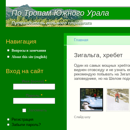
Пе
ос
По Тропам Южного Урала
По Тропам Южного Урала
со
Путеводитель вольного странника
Путеводитель вольного странника
Главное меню
Главная
Навигация
Вопросы и замечания
Вы здесь
Зигальга, хребет
About this site (english)
Один из самых мощных хребтов
Вход на сайт
виднен отовсюду и не узнать е
рекомендую побывать на Зигал
заповеднике, но на Шелом под
Имя (почта)
*
Пароль
*
Запомнить
Слайд-шоу
Регистрация
Забыли пароль?