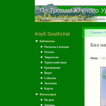
По Тропам Южного У
По Тропам Южного У
Путеводитель вольного странника
Путеводитель вольного странника
Главное меню
Главная
›
Клуб SouthUral
Библиотека
Вы зд
Без н
Рассказы о походах
Отчеты
Творчество
Жека
— 29.
Туристский опыт
Краеведение
Видео
События
Экология
Карты
Фотогалерея
По дате
Авторы