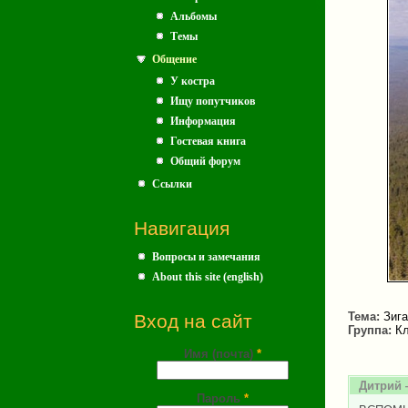
Альбомы
Темы
Общение
У костра
Ищу попутчиков
Информация
Гостевая книга
Общий форум
Ссылки
Навигация
Вопросы и замечания
About this site (english)
Тема:
Зига
Вход на сайт
Группа:
Кл
Имя (почта)
*
Дитрий
Пароль
*