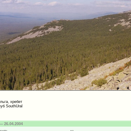
льга, хребет
уб SouthUral
— 26.04.2004