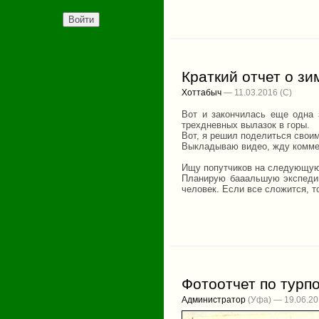
Краткий отчет о зи
Хоттабыч
— 11.03.2016
Вот и закончилась еще одна
трехдневных вылазок в горы.
Вот, я решил поделиться свои
Выкладываю видео, жду коммен
Ищу попутчиков на следующую
Планирую бааальшую экспедиц
человек. Если все сложится, 
Фотоотчет по турпо
Администратор
(Уфа) — 19.06.2