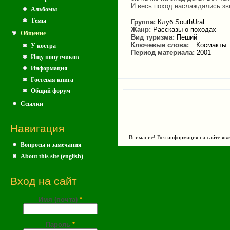
И весь поход наслаждались зв
Альбомы
Темы
Группа:
Клуб SouthUral
Жанр:
Рассказы о походах
Общение
Вид туризма:
Пеший
Ключевые слова:
Космакты
У костра
Период материала:
2001
Ищу попутчиков
Информация
Гостевая книга
Общий форум
Ссылки
Навигация
Внимание! Вся информация на сайте явл
Вопросы и замечания
About this site (english)
Вход на сайт
Имя (почта)
*
Пароль
*