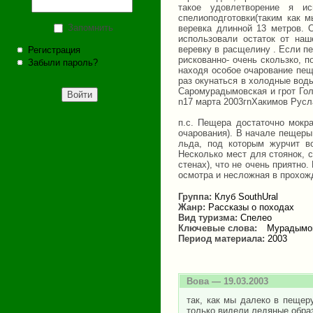
такое удовлетворение я и
спелиоподготовки(таким как 
Запомнить
веревка длинной 13 метров. 
использовали остаток от на
веревку в расщелину . Если пе
Регистрация
рискованно- очень скользко, 
Забыли пароль?
находя особое очарование пещ
раз окунаться в холодные вод
Саромурадымовская и грот Гол
n17 марта 2003гnХакимов Русл
п.с. Пещера достаточно мокра
очарования). В начале пещеры
льда, под которым журчит в
Несколько мест для стоянок, 
стенах), что не очень приятно
осмотра и несложная в прохожд
Группа:
Клуб SouthUral
Жанр:
Рассказы о походах
Вид туризма:
Спелео
Ключевые слова:
Мурадымо
Период материала:
2003
Вова
— 19.03.2003
так, как мы далеко в пещер
только видели ледяные образ