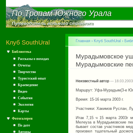
Пе
ос
По Тропам Южного Урала
По Тропам Южного Урала
со
Путеводитель вольного странника
Путеводитель вольного странника
Главное меню
Главная
›
Клуб SouthUral
›
Библ
Клуб SouthUral
Библиотека
Вы здесь
Мурадымовское уще
Рассказы о походах
Мурадымовские пе
Отчеты
Творчество
Туристский опыт
Неизвестный автор
— 18.03.2003
Краеведение
Маршрут: Уфа-Мурадым(3-е Ю
Видео
События
Время: 15-16 марта 2003 г.
Экология
Участники: Хакимов Руслан, Л
Карты
Итак 7,15 ч 15 марта 2003г
Фотогалерея
Мелеуза в Мурадымовские пещ
По дате
бывает состав участников ме
произвел тщательный досмот
Авторы