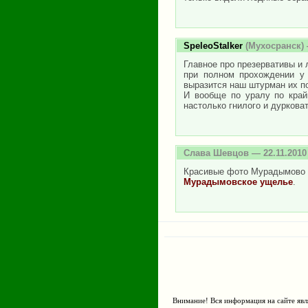
SpeleoStalker
(Мухосранск) 
Главное про презервативы и 
при полном прохождении у 
выразится наш штурман их по
И вообще по уралу по кра
настолько гнилого и дурковат
Слава Шевцов
— 22.11.2010
Красивые фото Мурадымово 
Мурадымовское ущелье
.
Внимание! Вся информация на сайте явл