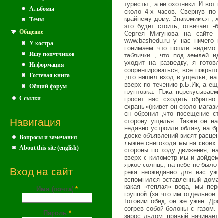
туристы , а не охотники. И во
Альбомы
около 4-х часов. Свернув п
крайнему дому. Знакомимся , 
Темы
это будет стоить, отвечает 
Общение
Сергея Мигунова на сайте 
www.bashedu.ru у нас ничего
У костра
понимаем что пошли видимо 
Ищу попутчиков
таблички , что под землей 
уходит на разведку, я гото
Информация
соорентироваться, все покрыт
Гостевая книга
,что нашел вход в ущелье, на
вверх по течению р.Б.Ик, а е
Общий форум
грунтовка. Пока перекусывае
Ссылки
просит нас сходить обратн
охраны»(живет он около магази
он обронил ,что посещение с
Навигация
сторону ущелья. Также он н
недавно устроили облаву на б
доске объявлений висят расце
Вопросы и замечания
лыжне снегохода мы на своих 
About this site (english)
стороны по ходу движения, на
вверх с километр мы и дойде
яркое солнце, на небе не было
Вход на сайт
река неожиданно для нас уж
вспомнился оставленный дома
какая «теплая» вода, мы пе
Имя (почта)
*
группой (за что им отдельное
Готовим обед, он же ужин. Др
согрев собой болоны с газом.
Пароль
*
зарос льдом, правый начинает