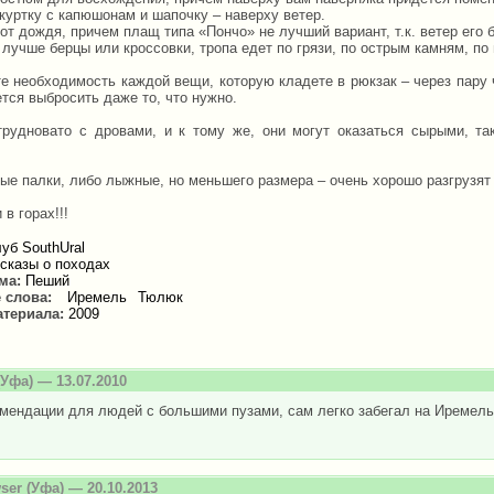
куртку с капюшонам и шапочку – наверху ветер.
от дождя, причем плащ типа «Пончо» не лучший вариант, т.к. ветер его 
 лучше берцы или кроссовки, тропа едет по грязи, по острым камням, по
е необходимость каждой вещи, которую кладете в рюкзак – через пару 
тся выбросить даже то, что нужно.
трудновато с дровами, и к тому же, они могут оказаться сырыми, та
ые палки, либо лыжные, но меньшего размера – очень хорошо разгрузят
 в горах!!!
уб SouthUral
сказы о походах
зма:
Пеший
 слова:
Иремель
Тюлюк
атериала:
2009
Уфа) — 13.07.2010
мендации для людей с большими пузами, сам легко забегал на Иремель
ser
(Уфа) — 20.10.2013