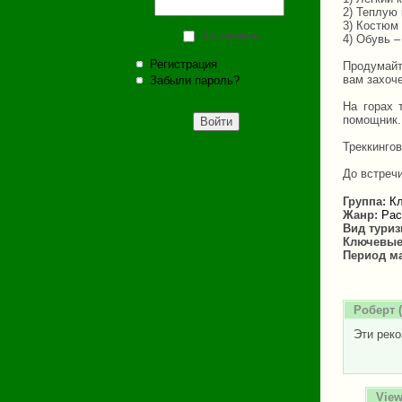
2) Теплую 
3) Костюм 
Запомнить
4) Обувь –
Регистрация
Продумайт
вам захоче
Забыли пароль?
На горах 
помощник.
Треккингов
До встречи
Группа:
Кл
Жанр:
Рас
Вид тури
Ключевые
Период м
Роберт
(
Эти реко
View