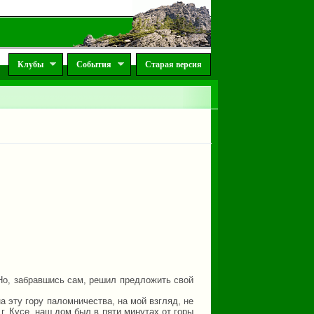
Клубы
События
Старая версия
 Но, забравшись сам, решил предложить свой
 эту гору паломничества, на мой взгляд, не
г. Кусе, наш дом был в пяти минутах от горы