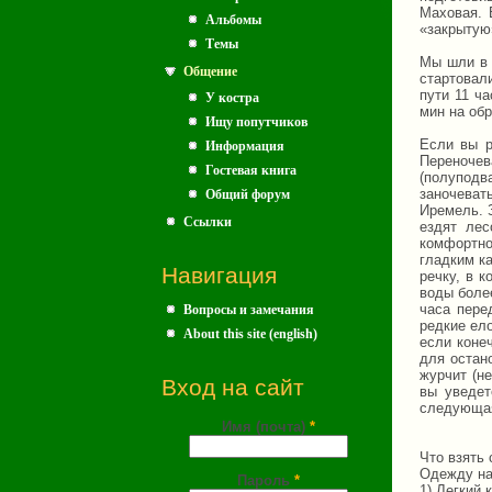
Маховая. 
Альбомы
«закрытую»
Темы
Мы шли в 
Общение
стартовали
пути 11 ча
У костра
мин на обр
Ищу попутчиков
Если вы р
Информация
Переноче
Гостевая книга
(полуподв
заночеват
Общий форум
Иремель. З
Ссылки
ездят лес
комфортно
гладким ка
Навигация
речку, в к
воды боле
часа пере
Вопросы и замечания
редкие ело
About this site (english)
если конеч
для остан
журчит (н
Вход на сайт
вы уведет
следующа
Имя (почта)
*
Что взять 
Одежду на
Пароль
*
1) Легкий