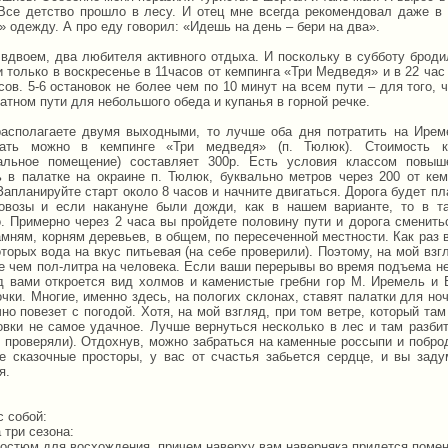
Все детство прошло в лесу. И отец мне всегда рекомендовал даже в
 одежду. А про еду говорил: «Идешь на день – бери на два».
вдвоем, два любителя активного отдыха. И поскольку в субботу бродил
 только в воскресенье в 11часов от кемпинга «Три Медведя» и в 22 час
сов. 5-6 остановок не более чем по 10 минут на всем пути – для того,
атном пути для небольшого обеда и купанья в горной речке.
асполагаете двумя выходными, то лучше оба дня потратить на Иремел
вать можно в кемпинге «Три медведя» (п. Тюлюк). Стоимость к
альное помещение) составляет 300р. Есть условия классом повыш
ь в палатке на окраине п. Тюлюк, буквально метров через 200 от ке
апланируйте старт около 8 часов и начните двигаться. Дорога будет пл
овозы и если накануне были дожди, как в нашем варианте, то в та
. Примерно через 2 часа вы пройдете половину пути и дорога сменитьс
мням, корням деревьев, в общем, по пересеченной местности. Как раз в
оторых вода на вкус питьевая (на себе проверили). Поэтому, на мой взг
е чем пол-литра на человека. Если ваши перерывы во время подъема не
д вами откроется вид холмов и каменистые гребни гор М. Иремель и 
чки. Многие, именно здесь, на пологих склонах, ставят палатки для но
но повезет с погодой. Хотя, на мой взгляд, при том ветре, который та
овки не самое удачное. Лучше вернуться несколько в лес и там разбит
е проверяли). Отдохнув, можно забраться на каменные россыпи и побро
е сказочные просторы, у вас от счастья забьется сердце, и вы заду
я.
с собой:
 три сезона:
 костюм для восхождения, причем наверху вам наверняка придется поме