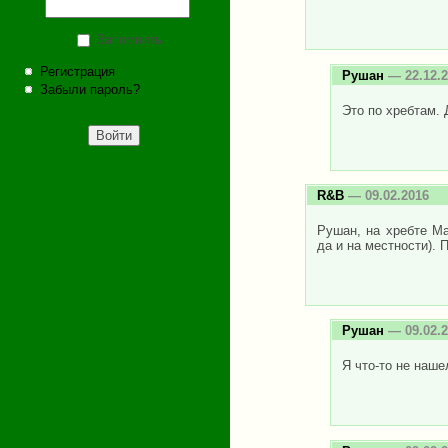
Запомнить
Регистрация
Рушан
— 22.12.2
Забыли пароль?
Это по хребтам. 
R&B
— 09.02.2016
Рушан, на хребте Ма
да и на местности). 
Рушан
— 09.02.2
Я что-то не наше