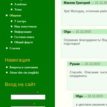
Макеев Григорий
— 21.12.20
Альбомы
Темы
Ура! Молодец, отличная рабо
Общение
У костра
Ищу попутчиков
Olga
— 22.12.2015
Информация
Гостевая книга
Огромная благодарность! Вк
Общий форум
подспорье!
Ссылки
Навигация
Рушан
— 22.12.2015
Вопросы и замечания
Спасибо. Описание тыся
About this site (english)
координаты.
Вход на сайт
Имя (почта)
*
Olga
— 22.12.2015
Пароль
*
а цветовое решение 