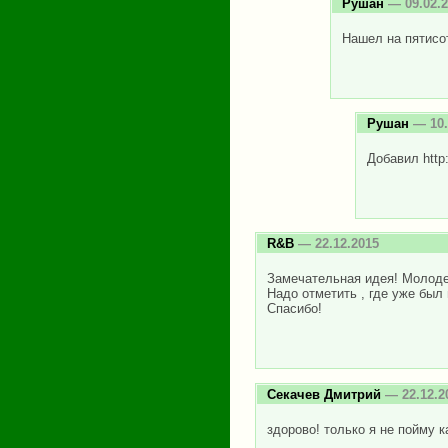
Рушан
— 09.02.2
Нашел на пятисот
Рушан
— 10.
Добавил http:
R&B
— 22.12.2015
Замечательная идея! Молоде
Надо отметить , где уже был 
Спасибо!
Секачев Дмитрий
— 22.12.2
здорово! только я не пойму 