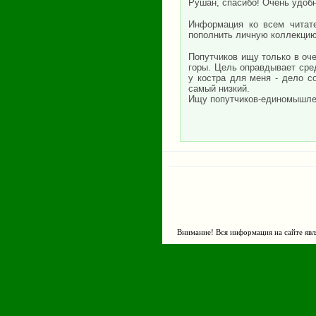
Рушан, спасибо! Очень удоб
Информация ко всем читат
пополнить личную коллекцию 
Попутчиков ищу только в оч
горы. Цель оправдывает сре
у костра для меня - дело с
самый низкий.
Ищу попутчиков-единомышле
Внимание! Вся информация на сайте явл