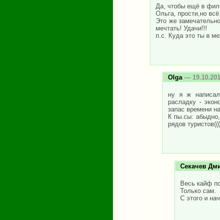
Да, чтобы ещё в фил
Ольга, прости,но всё 
Это же замечательно
мечтать! Удачи!!!
п.с. Куда это ты в 
Olga
— 19.10.20
ну я ж написал
расладку - экон
запас времени на
К пы.сы: абыдно,
рядов туристов((
Секачев Дм
Весь кайф по
Только сам.
С этого и нач