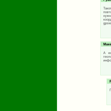
Тако
повт
нужн
коор
gpsi
Маке
А е
геол
инфо