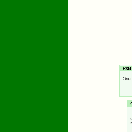
R&B
Ольг