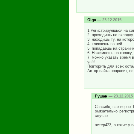
Olga
— 23.12.2015
1.Регистрируешься на са
2. проходишь на вкладк
3. находишь ту, на котор
4. кликаешь по ней
5. попадаешь на странич
6. Нажимаешь на кнопку,
7. можно указать время 
усё!
Повторить для всех ост
Автор сайта поправит, ес
Рушан
— 23.12.2015
Спасибо, все верно.
обязательно регистр
случае.
ветер423, а какие у 