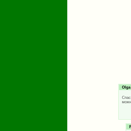
Olga
Спас
можн