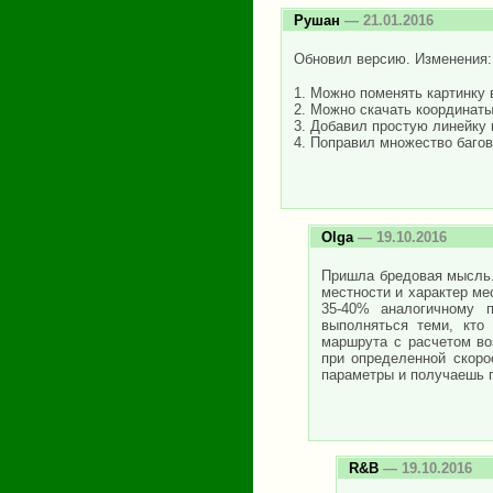
Рушан
— 21.01.2016
Обновил версию. Изменения:
1. Можно поменять картинку 
2. Можно скачать координаты
3. Добавил простую линейку 
4. Поправил множество багов
Olga
— 19.10.2016
Пришла бредовая мысль..
местности и характер ме
35-40% аналогичному 
выполняться теми, кто 
маршрута с расчетом во
при определенной скоро
параметры и получаешь п
R&B
— 19.10.2016