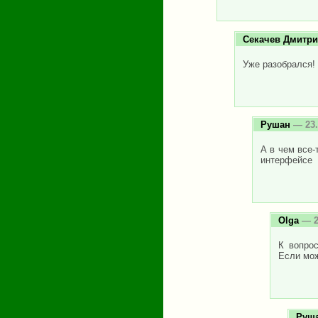
Секачев Дмитр
Уже разобрался!
Рушан
— 23.
А в чем все-
интерфейсе
Olga
— 2
К вопро
Если мож
Руш