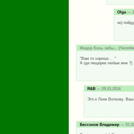
Olga
— 1
ок) пойд
Федор Конь забы...
(Челяби
"Вам то хорошо ... "
А где пещерки любые мне ?)
R&B
— 29.01.2016
Это к Лене Волкову. Ваш
Бессонов Владимир
— 01.0