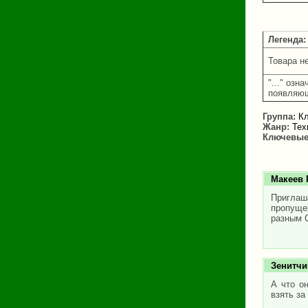
Легенда:
Товара н
"..." озн
появляющ
Группа:
Кл
Жанр:
Тех
Ключевые
Макеев 
Приглаш
пропущен
разным 
Зенитчи
А что о
взять за