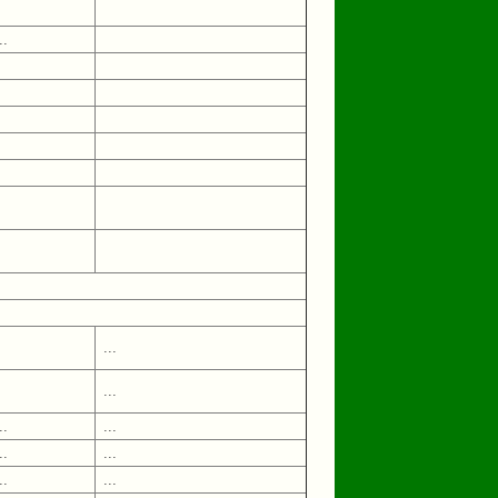
..
...
...
..
...
..
...
..
...