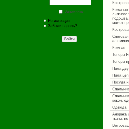
Кострово
Кожаные 
Запомнить
лыжного 
подошва,
Регистрация
может пр
Забыли пароль?
Кострова
Снеговая
алюмини
Компас
Топоры F
Топоры п
Пила дву
Пила цеп
Посуда и
Спальник
Спальник
кокон, о
Одежда
Анорака 
ткани, п
Ветрозащ