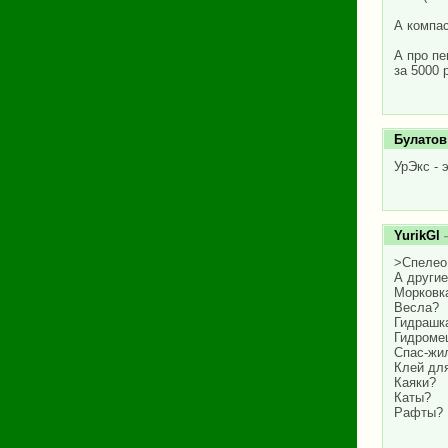
А компас
А про пе
за 5000 
Булатов
УрЭкс - 
YurikGl
—
>Спелео
А други
Морковк
Весла?
Гидрашка
Гидроме
Спас-жи
Клей для
Каяки?
Каты?
Рафты?