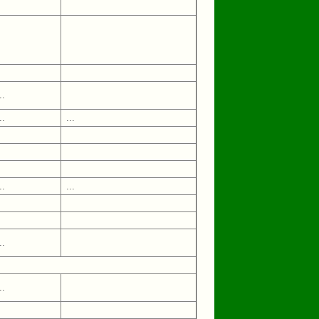
..
..
...
..
...
..
..