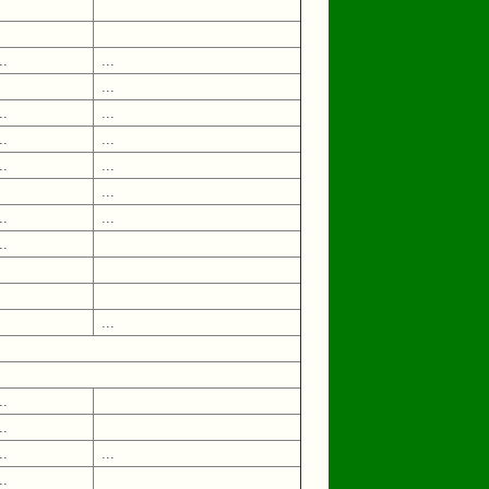
..
...
...
..
...
..
...
..
...
...
..
...
..
...
..
..
..
...
..