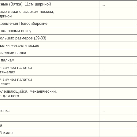
ные (Вятка), 11см шириной
...
.
вые лыжи с высоким носком,
ириной
репления Новосибирские
.
 калошами снизу
.
ольших размеров (29-33)
алки металлические
ические палки
к палкам
я зимней палатки
...
.
тяжелая
я зимней палатки
легкая
клеивающийся, механический,
я для него
пенка
...
.
...
.
а
.
 бахилы