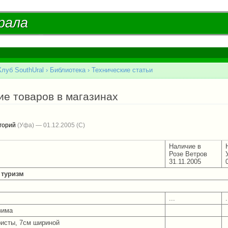
Перейти к
основному
рала
рала
содержанию
Клуб SouthUral
›
Библиотека
›
Технические статьи
есь
ие товаров в магазинах
горий
(Уфа) — 01.12.2005
Наличие в
Розе Ветров
31.11.2005
туризм
...
.
зима
исты, 7см шириной