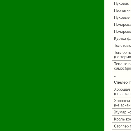
Пуховик
Перчатки
Пуховые 
Поларова
Поларовы
Куртка ф
Толстовк
Теплое п
(не терм
Теплые п
самосбро
...
Спелео 
Хорошая 
(не аскан
Хорошая 
(не аскан
Жумар ко
Кроль ко
Стоппер 