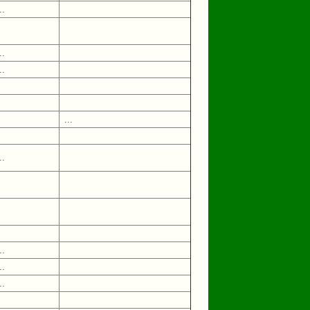
..
..
..
...
..
..
..
..