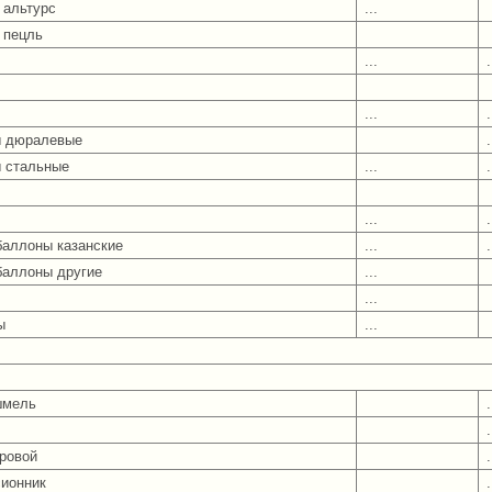
 альтурс
...
 пецль
...
.
...
.
ы дюралевые
.
 стальные
...
.
...
.
баллоны казанские
...
.
баллоны другие
...
...
ы
...
шмель
.
.
тровой
.
ионник
.