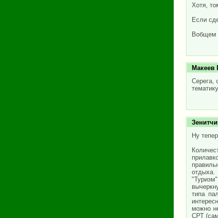
Хотя, то
Если сде
Вобщем -
Макеев 
Серега, 
тематику
Зенитчи
Ну тепер
Количес
прилавк
правильн
отдыха. 
"Туризм"
вычеркну
типа па
интерес
можно н
СРТ (сам