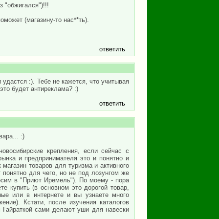
 "обжигался")!!!
оможет (магазину-то нас**ть).
ответить
 удастся :). Тебе не кажется, что учитывая
это будет антиреклама? :)
ответить
ра... :)
новосибирские крепления, если сейчас с
рынка и предпринимателя это и понятно и
к магазин товаров для туризма и активного
т понятно для чего, но не под лозунгом же
осим в "Приют Иремель"). По моему - пора
те купить (в основном это дорогой товар,
жные или в интернете и вы узнаете много
ение). Кстати, после изучения каталогов
 Гайраткой сами делают уши для навески