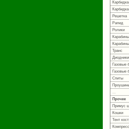
Карбидка
Карбидка
Решетка
Рапид
Ролики
Карабин
Карабины
Транс
Диодники
Газовые 
Газовые 
Спиты
Проушин
...
Прочее
Примус 
Кошки
Тент кос
Компресс