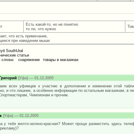
Есть какой-то, но не понятно
ет
Тов
то ли, что нужно
ачает, что есть примечание,
ееся при наведении мыши
уб SouthUral
нические статьи
 слова:
снаряжение
товары в магазинах
Григорий
(Уфа) — 01.12.2005
аем всех уфимцев к участию в дополнении и изменении этой табл
о, и что лишнее, а особенно информации по остальным магазинам, в п
Спортмастерам, Чемпионам и прочим.
к
(Уфа) — 01.12.2005
на у тебя желто-зелено-красная? Может проще разместить здесь телеф
 рекламу)?