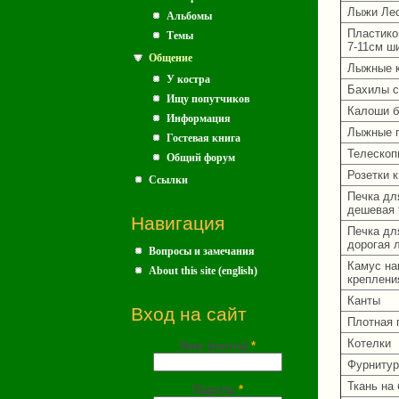
Лыжи Лес
Альбомы
Пластико
Темы
7-11см ш
Общение
Лыжные к
У костра
Бахилы с
Ищу попутчиков
Калоши б
Информация
Лыжные п
Гостевая книга
Телескоп
Общий форум
Розетки 
Ссылки
Печка дл
дешевая 
Навигация
Печка дл
дорогая 
Вопросы и замечания
Камус на
About this site (english)
креплени
Канты
Вход на сайт
Плотная 
Котелки
Имя (почта)
*
Фурнитур
Ткань на
Пароль
*