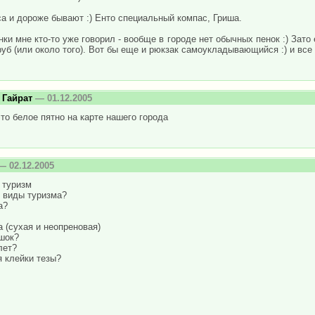
а и дороже бывают :) Енто специальный компас, Гриша.
нки мне кто-то уже говорил - вообще в городе нет обычных пенок :) За
руб (или около того). Вот бы еще и рюкзак самоукладывающийся :) и все
 Гайрат
— 01.12.2005
это белое пятно на карте нашего города
 02.12.2005
 туризм
е виды туризма?
а?
 (сухая и неопреновая)
шок?
лет?
 клейки тезы?