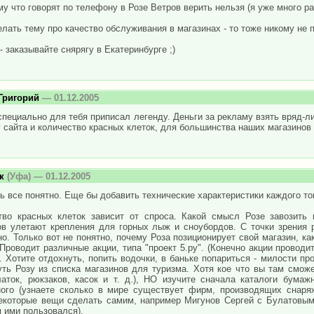
му что говорят по телефону в Розе Ветров верить нельзя (я уже много раз
лать тему про качество обслуживания в магазинах - то тоже никому не п
 заказывайте снярягу в Екатеринбурге ;)
Григорий
— 01.12.2005
специально для тебя приписал легенду. Деньги за рекламу взять вряд-ли
 сайта и количество красных клеток, для большинства наших магазинов 
к
(Уфа) — 01.12.2005
ь все понятно. Еще бы добавить технические характеристики каждого това
тво красных клеток зависит от спроса. Какой смысл Розе завозить 
ов улетают крепления для горных лыж и сноубордов. С точки зрения 
о. Только вот не понятно, почему Роза позиционирует свой магазин, ка
Проводит различные акции, типа "проект 5.ру". (Конечно акции проводи
. Хотите отдохнуть, попить водочки, в баньке попариться - милости пр
ть Розу из списка магазинов для туризма. Хотя кое что вы там сможе
латок, рюкзаков, касок и т. д.), НО изучите сначала каталоги бума
ного (узнаете сколько в мире существует фирм, производящих снаряж
екоторые вещи сделать самим, например Мигунов Сергей с Булатовым
 ими пользовался).