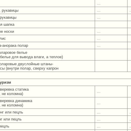
...
, рукавицы
...
.
рукавицы
...
я шапка
е носки
...
лис
...
а-анорака полар
...
оларовое белье
обелье для вывода влаги, а теплое)
оларовые двуслойные штаны-
сы (внутри полар, сверху капрон
туризм
веревка статика
...
, не коломна)
веревка динамика
...
, не коломна)
нг или пецль
...
.
нг или пецль
...
.
пецль
...
.