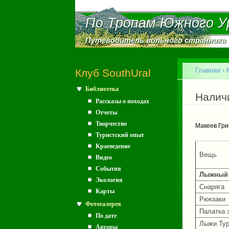
По Тропам Южного У
По Тропам Южного У
Путеводитель вольного странника
Путеводитель вольного странника
Главное меню
Главная
›
Клуб SouthUral
Библиотека
Вы зд
Налич
Рассказы о походах
Отчеты
Творчество
Макеев Гри
Туристский опыт
Краеведение
Вещь
Видео
События
Лыжный 
Экология
Снаряга
Карты
Рюкзаки
Фотогалерея
Палатка 
По дате
Лыжи Тур
Авторы