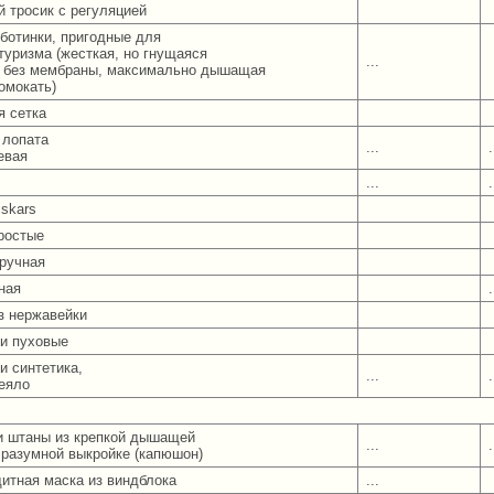
й тросик с регуляцией
ботинки, пригодные для
туризма (жесткая, но гнущаяся
...
 без мембраны, максимально дышащая
омокать)
я сетка
 лопата
...
.
евая
...
.
iskars
ростые
ручная
ная
.
з нержавейки
и пуховые
и синтетика,
...
.
деяло
и штаны из крепкой дышащей
...
.
о разумной выкройке (капюшон)
итная маска из виндблока
...