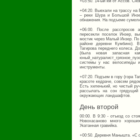
+03:50. 14-ый км от Ассов. Сно
+04:20. Выехали на трассу на
– реки Шура и Большой Инзе
обнажения. На подъеме сумели 
+06:00. После расспросов 
пересекли поселок Инзер, вы
мостик через Малый Инзер. По 
районе деревни Кумбино). В
Тагирова переднего колеса. Д
(была новая запасная ка
юный_натуралист_грязное_пу
системы у нас велосипеды и
инструменты.
+07:20. Подъем в гору (гора Т
красоте кедраче, совсем рядо
Есть хиленький, но чистый ру
рассылать на сон грядущий 
окружающих ландшафтов.
День второй
00:00. В 9:30 - отъезд со сто
Новохасаново много хороших
Укатанная гравийка.
+00:50. Деревня Манышта. «С о