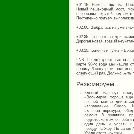
+01:15. Нижняя Тюльма. Пере
Новый пешеходный мост, мож
переправы - крутой подъем в
Постепенно подъем выполажива
+02:00. Выбрались на уже зна
+02:35. Поворот на Бриштамак
Дорогая новая, гравий неуката
+03:15. Конечный пункт – Бриш
! NB. После строительства ас
карте 90-го года мы нашли с
левому берегу реки Тюльмень
следующий раз. Должно быть п
Резюмируем…
Клевый маршрут выход
«Восьмерка» хороша еще 
по ней можно двигатьс
направлении. Около 1
включая перекуры, обе
ремонт. В принципе, п
подготовке можно пройти 
один день и успеть к 
поезду на Уфу. Но зачем?
Урала стоят ночевки.