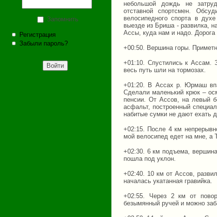
небольшой дождь не затруд
отставной спортсмен. Обсу
велосипедного спорта в духе
Запомнить
выезде из Бриша - развилка, н
Ассы, куда нам и надо. Дорога 
Регистрация
Забыли пароль?
+00:50. Вершина горы. Приметн
+01:10. Спустились к Ассам. 
весь путь шли на тормозах.
+01:20. В Ассах р. Юрмаш вп
Сделали маленький крюк – осм
пенсии. От Ассов, на левый б
асфальт, построенный специал
набитые сумки не дают ехать 
+02:15. После 4 км непрерывн
мой велосипед едет на мне, а 
+02:30. 6 км подъема, вершина
пошла под уклон.
+02:40. 10 км от Ассов, разв
началась укатанная гравийка.
+02:55. Через 2 км от пово
безымянный ручей и можно заба