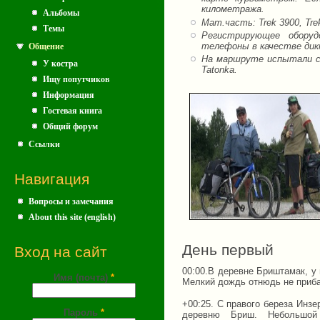
километража.
Альбомы
Мат.часть: Trek 3900, Tre
Темы
Регистрирующее оборуд
телефоны в качестве ди
Общение
На маршруте испытали св
У костра
Tatonka.
Ищу попутчиков
Информация
Гостевая книга
Общий форум
Ссылки
Навигация
Вопросы и замечания
About this site (english)
День первый
Вход на сайт
00:00.В деревне Бриштамак, у 
Имя (почта)
*
Мелкий дождь отнюдь не прибав
+00:25. С правого береза Инзе
Пароль
*
деревню Бриш. Небольшой