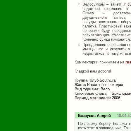
Велосумкам – зачет! У су
надежное крепление к 
Объем – достаточ
двухдневного запаса п
посуды, кострового обо
палатка. Пластиковый зажи
вечерами буду переделыв
впечатляющая. Уместились
Конечно, сумки пачкаются,
Преодоление перевалов пе
мышцы ног и укрепить в 
недостатков. К тому ж, в
Комментарии принимаем на
ru
Гладкой вам дороги!
Группа:
Клуб SouthUral
Жанр:
Рассказы о походах
Вид туризма:
Вело
Ключевые слова:
Бриштама
Период материала:
2006
Безруков Андрей
— 18.04.2
По левому берегу Тюльмы то
путь этот в заповеднике. Так 