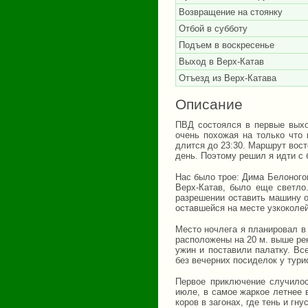
Возвращение на стоянку
Отбой в субботу
Подъем в воскресенье
Выход в Верх-Катав
Отъезд из Верх-Катава
Описание
ПВД состоялся в первые выхо
очень похожая на только что
длится до 23:30. Маршрут вост
день. Поэтому решил я идти с 
Нас было трое: Дима Белоногов
Верх-Катав, было еще светло
разрешении оставить машину о
оставшейся на месте узкоколей
Место ночлега я планировал в 3
расположены на 20 м. выше рек
ужин и поставили палатку. Вс
без вечерних посиделок у тури
Первое приключение случилос
июле, в самое жаркое летнее 
коров в загонах, где тень и г