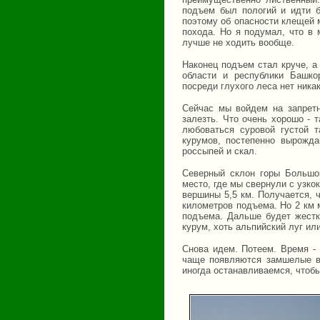
подъем был пологий и идти б
поэтому об опасности клещей м
похода. Но я подумал, что в
лучше не ходить вообще.
Наконец подъем стал круче, а
области и республики Башкор
посреди глухого леса нет ника
Сейчас мы войдем на запрет
залезть. Что очень хорошо - т
любоваться суровой густой 
курумов, постепенно вырожд
россыпей и скал.
Северный склон горы Большо
место, где мы свернули с узко
вершины 5,5 км. Получается, 
километров подъема. Но 2 км 
подъема. Дальше будет жестки
курум, хоть альпийский луг ил
Снова идем. Потеем. Время -
чаще появляются замшелые в
иногда останавливаемся, чтоб