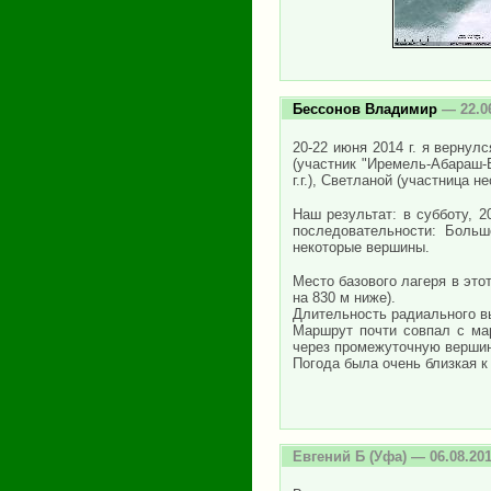
Бессонов Владимир
— 22.0
20-22 июня 2014 г. я вернул
(участник "Иремель-Абараш-Б
г.г.), Светланой (участница н
Наш результат: в субботу, 
последовательности: Больш
некоторые вершины.
Место базового лагеря в это
на 830 м ниже).
Длительность радиального вы
Маршрут почти совпал с ма
через промежуточную вершину
Погода была очень близкая к
Евгений Б
(Уфа) — 06.08.20