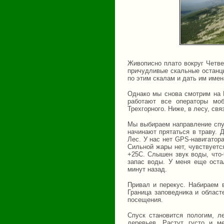
Живописно плато вокруг Четве
причудливые скальные останцы
по этим скалам и дать им имен
Однако мы снова смотрим на В
работают все операторы моб
Трехгорного. Ниже, в лесу, свя
Мы выбираем направление спус
начинают прятаться в траву. 
Лес. У нас нет GPS-навигатора
Сильной жары нет, чувствует
+25С. Слышен звук воды, что-
запас воды. У меня еще ост
минут назад.
Привал и перекус. Набираем 
Граница заповедника и област
посещения.
Спуск становится пологим, л
деревьев. Растут густо и м