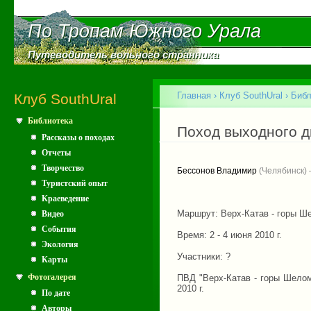
Пе
ос
По Тропам Южного Урала
По Тропам Южного Урала
со
Путеводитель вольного странника
Путеводитель вольного странника
Главное меню
Главная
›
Клуб SouthUral
›
Библ
Клуб SouthUral
Библиотека
Вы здесь
Поход выходного д
Рассказы о походах
Отчеты
Творчество
Бессонов Владимир
(Челябинск) 
Туристский опыт
Краеведение
Маршрут: Верх-Катав - горы Ше
Видео
События
Время: 2 - 4 июня 2010 г.
Экология
Участники: ?
Карты
Фотогалерея
ПВД "Верх-Катав - горы Шеломы
2010 г.
По дате
Авторы