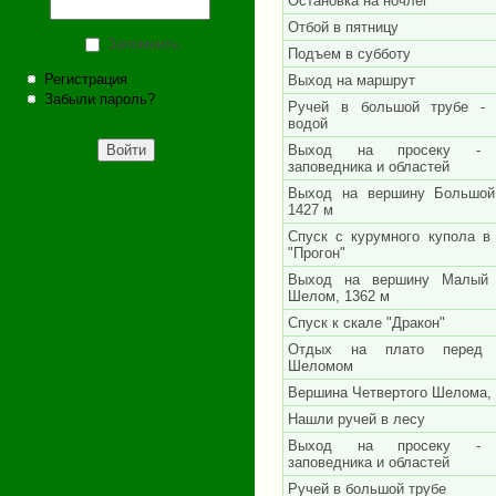
Остановка на ночлег
Отбой в пятницу
Запомнить
Подъем в субботу
Регистрация
Выход на маршрут
Забыли пароль?
Ручей в большой трубе - 
водой
Выход на просеку - г
заповедника и областей
Выход на вершину Большо
1427 м
Спуск с курумного купола в
"Прогон"
Выход на вершину Малый 
Шелом, 1362 м
Спуск к скале "Дракон"
Отдых на плато перед 
Шеломом
Вершина Четвертого Шелома, 
Нашли ручей в лесу
Выход на просеку - г
заповедника и областей
Ручей в большой трубе