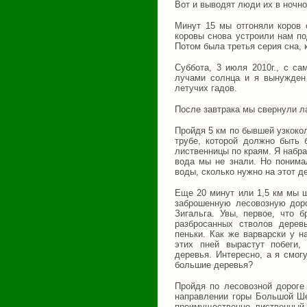
Вот и выводят люди их в ночно
Минут 15 мы отгоняли коров о
коровы снова устроили нам по
Потом была третья серия сна,
Суббота, 3 июля 2010г., с с
лучами солнца и я вынужден 
летучих гадов.
После завтрака мы свернули ла
Пройдя 5 км по бывшей узкоко
трубе, которой должно быть 
лиственницы по краям. Я набра
вода мы не знали. Но понима
воды, сколько нужно на этот д
Еще 20 минут или 1,5 км мы ш
заброшенную лесовозную доро
Зигальга. Увы, первое, что 
разбросанных стволов дерев
пеньки. Как же варварски у н
этих пней вырастут побеги,
деревья. Интересно, а я смогу
большие деревья?
Пройдя по лесовозной дороге
направлении горы Большой Ше
преимущественно лиственный.