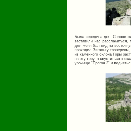
Была середина дня. Солнце жа
заставили нас расслабиться, 
для меня был вид на восточну
проходил Зигальгу траверсом, 
из каменного склона Горы рас
на эту гору, а спуститься к с
урочище "Прогон 2" и поднять