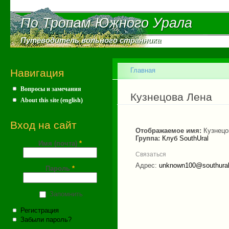
Пе
ос
По Тропам Южного Урала
По Тропам Южного Урала
со
Путеводитель вольного странника
Путеводитель вольного странника
Главное меню
Главная
Навигация
Вопросы и замечания
Вы здесь
Кузнецова Лена
About this site (english)
Вход на сайт
Отображаемое имя:
Кузнецо
Группа:
Клуб SouthUral
Имя (почта)
*
Связаться
Адрес:
unknown100@southural
Пароль
*
Запомнить
Регистрация
Забыли пароль?